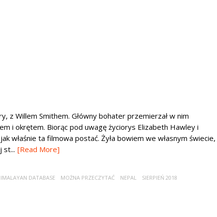
obry, z Willem Smithem. Główny bohater przemierzał w nim
m i okrętem. Biorąc pod uwagę życiorys Elizabeth Hawley i
jak właśnie ta filmowa postać. Żyła bowiem we własnym świecie,
st...
[Read More]
IMALAYAN DATABASE
MOŻNA PRZECZYTAĆ
NEPAL
SIERPIEŃ 2018