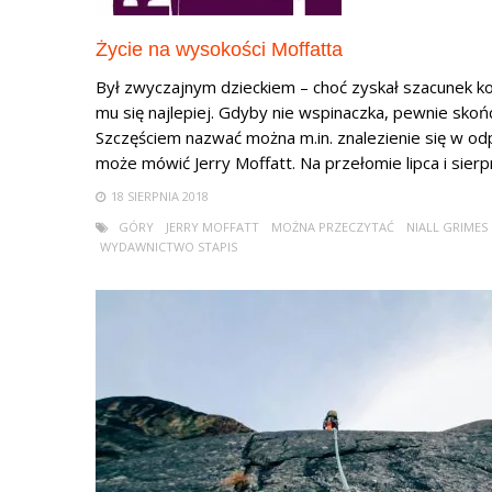
Życie na wysokości Moffatta
Był zwyczajnym dzieckiem – choć zyskał szacunek k
mu się najlepiej. Gdyby nie wspinaczka, pewnie skoń
Szczęściem nazwać można m.in. znalezienie się w o
może mówić Jerry Moffatt. Na przełomie lipca i sierpnia
18 SIERPNIA 2018
GÓRY
JERRY MOFFATT
MOŻNA PRZECZYTAĆ
NIALL GRIMES
WYDAWNICTWO STAPIS