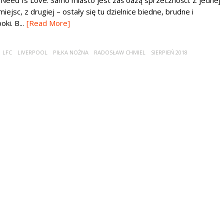
Need Is Love. Samo miasto jest zaś oazą sprzeczności. Z jednej
ejsc, z drugiej – ostały się tu dzielnice biedne, brudne i
i. B...
[Read More]
LFC
LIVERPOOL
PIŁKA NOŻNA
RADOSŁAW CHMIEL
SIERPIEŃ 2018