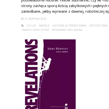
podświadome nucenie Yellow Submarine, czy All You 
strony zachęca sporą ilością zabytkowych i pięknych mi
zaniedbane, jakby wyrwane z dawnej, robotniczej epok
21 SIERPNIA 2018
125 LAT
ANFIELD
HISTORIA ALTERNATYWNA
HISTORYCZNA
WARTO PRZECZYTAĆ
WYDAWNICTWO ARENA