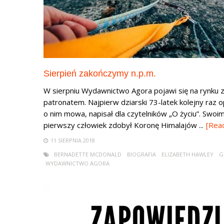
Sierpień zakończymy n.p.m.
W sierpniu Wydawnictwo Agora pojawi się na rynku z
patronatem. Najpierw dziarski 73-latek kolejny raz 
o nim mowa, napisał dla czytelników „O życiu”. Swoim
pierwszy człowiek zdobył Koronę Himalajów ...
[Rea
11 SIERPNIA 2018
BERNADETTE MCDONALD
BIOGRAFIA
ELIZABETH HAWLEY
G
WYDAWNICTWO AGORA