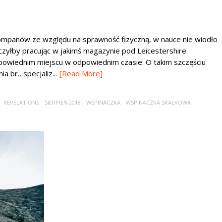
ompanów ze względu na sprawność fizyczną, w nauce nie wiodło
czyłby pracując w jakimś magazynie pod Leicestershire.
dpowiednim miejscu w odpowiednim czasie. O takim szczęściu
 br., specjaliz...
[Read More]
REVELATIONS
SIERPIEŃ 2018
WSPINACZKA
WSPINACZKA SKAŁKOWA