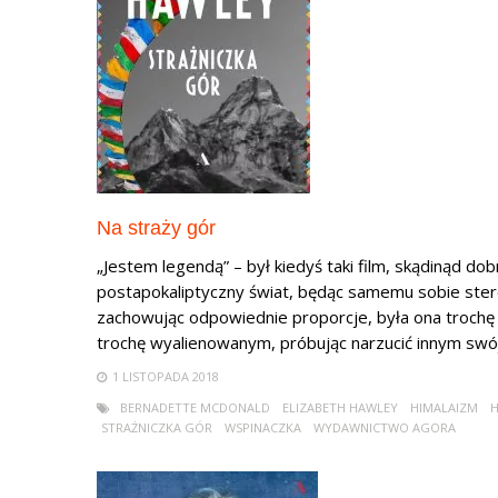
Na straży gór
„Jestem legendą” – był kiedyś taki film, skądinąd d
postapokaliptyczny świat, będąc samemu sobie stere
zachowując odpowiednie proporcje, była ona trochę 
trochę wyalienowanym, próbując narzucić innym swój 
1 LISTOPADA 2018
BERNADETTE MCDONALD
ELIZABETH HAWLEY
HIMALAIZM
H
STRAŻNICZKA GÓR
WSPINACZKA
WYDAWNICTWO AGORA