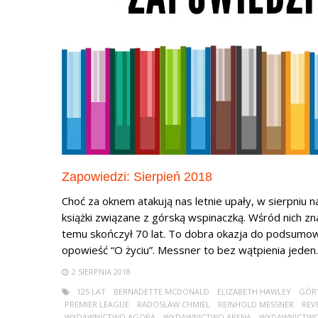
Zapowiedzi: Sierpień 2018
Choć za oknem atakują nas letnie upały, w sierpniu n
książki związane z górską wspinaczką. Wśród nich zna
temu skończył 70 lat. To dobra okazja do podsumowa
opowieść “O życiu”. Messner to bez wątpienia jeden..
2 SIERPNIA 2018
125 LAT
BERNADETTE MCDONALD
ELIZABETH HAWLEY
GÓR
PREMIER LEAGUE
RADOSŁAW CHMIEL
REINHOLD MESSNER
REV
WYDAWNICTWO AGORA
WYDAWNICTWO ARENA
WYDAWNICTWO