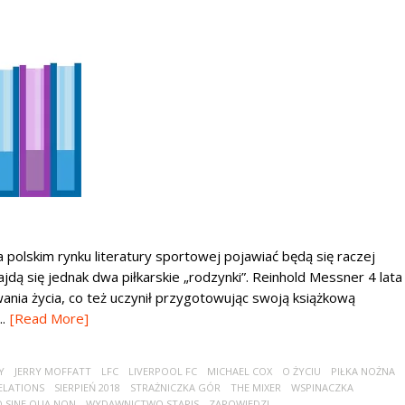
a polskim rynku literatury sportowej pojawiać będą się raczej
jdą się jednak dwa piłkarskie „rodzynki”. Reinhold Messner 4 lata
nia życia, co też uczynił przygotowując swoją książkową
.
[Read More]
Y
JERRY MOFFATT
LFC
LIVERPOOL FC
MICHAEL COX
O ŻYCIU
PIŁKA NOŻNA
ELATIONS
SIERPIEŃ 2018
STRAŻNICZKA GÓR
THE MIXER
WSPINACZKA
 SINE QUA NON
WYDAWNICTWO STAPIS
ZAPOWIEDZI