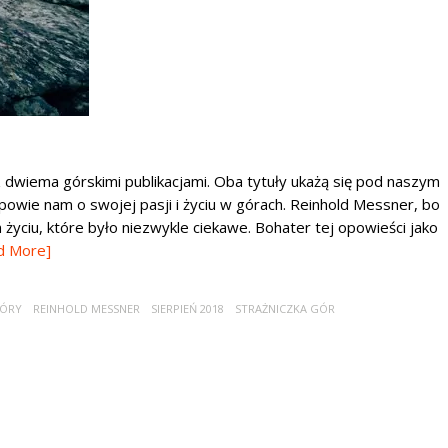
 dwiema górskimi publikacjami. Oba tytuły ukażą się pod naszym
opowie nam o swojej pasji i życiu w górach. Reinhold Messner, bo
 życiu, które było niezwykle ciekawe. Bohater tej opowieści jako
d More]
ÓRY
REINHOLD MESSNER
SIERPIEŃ 2018
STRAŻNICZKA GÓR