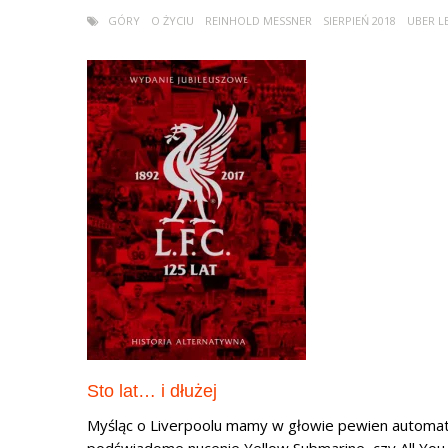
GÓRY
O ŻYCIU
REINHOLD MESSNER
SIERPIEŃ 2018
UBER L
Sto lat… i dłużej
Myśląc o Liverpoolu mamy w głowie pewien automat