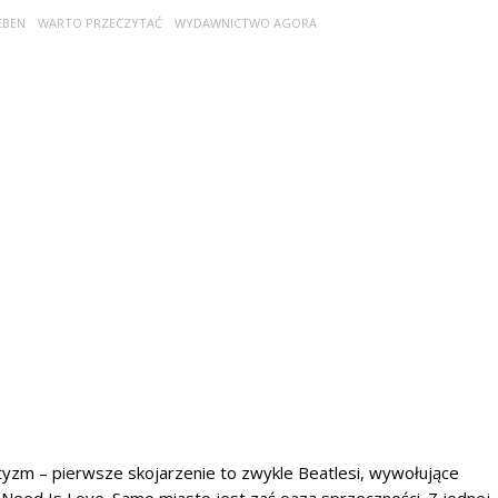
EBEN
WARTO PRZECZYTAĆ
WYDAWNICTWO AGORA
yzm – pierwsze skojarzenie to zwykle Beatlesi, wywołujące