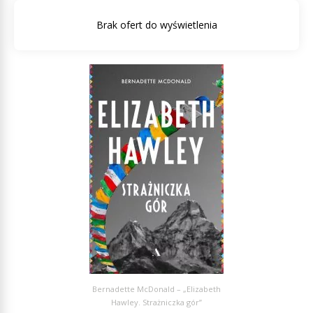
Bernadette McDonald – „Elizabeth
Hawley. Strażniczka gór”