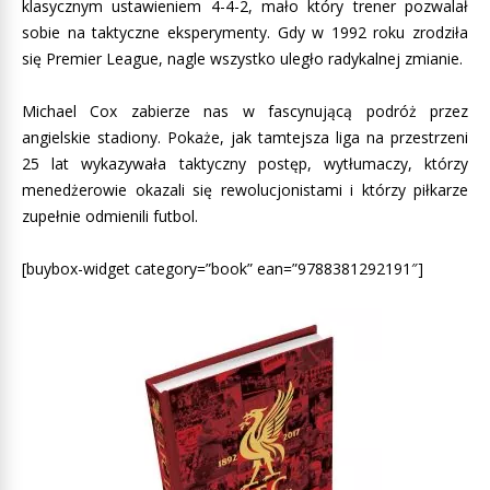
klasycznym ustawieniem 4-4-2, mało który trener pozwalał
sobie na taktyczne eksperymenty. Gdy w 1992 roku zrodziła
się Premier League, nagle wszystko uległo radykalnej zmianie.
Michael Cox zabierze nas w fascynującą podróż przez
angielskie stadiony. Pokaże, jak tamtejsza liga na przestrzeni
25 lat wykazywała taktyczny postęp, wytłumaczy, którzy
menedżerowie okazali się rewolucjonistami i którzy piłkarze
zupełnie odmienili futbol.
[buybox-widget category=”book” ean=”9788381292191″]