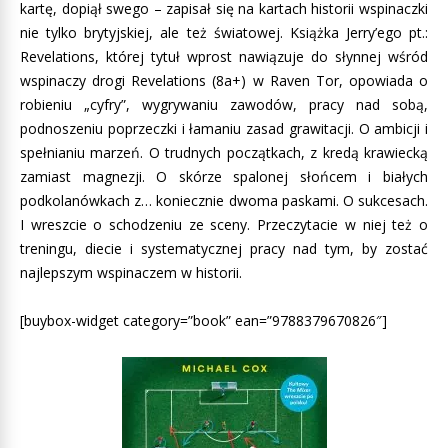
kartę, dopiął swego – zapisał się na kartach historii wspinaczki
nie tylko brytyjskiej, ale też światowej. Książka Jerry’ego pt.:
Revelations, której tytuł wprost nawiązuje do słynnej wśród
wspinaczy drogi Revelations (8a+) w Raven Tor, opowiada o
robieniu „cyfry”, wygrywaniu zawodów, pracy nad sobą,
podnoszeniu poprzeczki i łamaniu zasad grawitacji. O ambicji i
spełnianiu marzeń. O trudnych początkach, z kredą krawiecką
zamiast magnezji. O skórze spalonej słońcem i białych
podkolanówkach z… koniecznie dwoma paskami. O sukcesach.
I wreszcie o schodzeniu ze sceny. Przeczytacie w niej też o
treningu, diecie i systematycznej pracy nad tym, by zostać
najlepszym wspinaczem w historii.
[buybox-widget category=”book” ean=”9788379670826″]