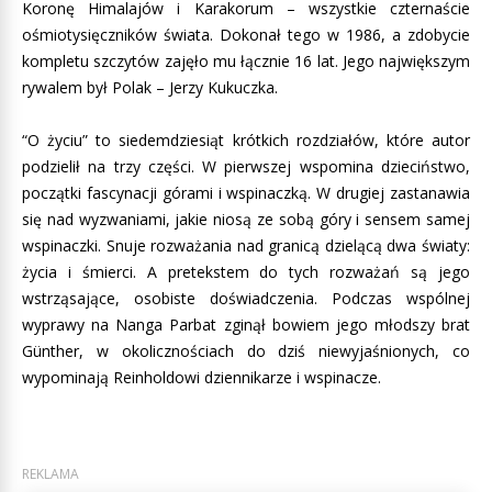
Koronę Himalajów i Karakorum – wszystkie czternaście
ośmiotysięczników świata. Dokonał tego w 1986, a zdobycie
kompletu szczytów zajęło mu łącznie 16 lat. Jego największym
rywalem był Polak – Jerzy Kukuczka.
“O życiu” to siedemdziesiąt krótkich rozdziałów, które autor
podzielił na trzy części. W pierwszej wspomina dzieciństwo,
początki fascynacji górami i wspinaczką. W drugiej zastanawia
się nad wyzwaniami, jakie niosą ze sobą góry i sensem samej
wspinaczki. Snuje rozważania nad granicą dzielącą dwa światy:
życia i śmierci. A pretekstem do tych rozważań są jego
wstrząsające, osobiste doświadczenia. Podczas wspólnej
wyprawy na Nanga Parbat zginął bowiem jego młodszy brat
Günther, w okolicznościach do dziś niewyjaśnionych, co
wypominają Reinholdowi dziennikarze i wspinacze.