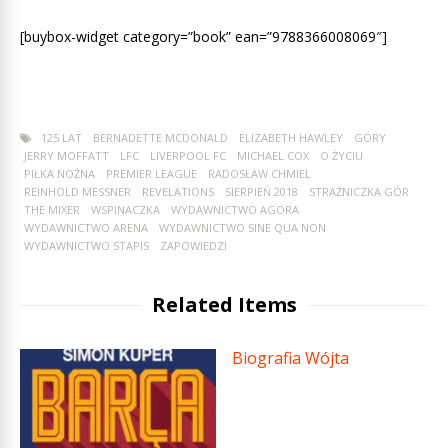
[buybox-widget category=”book” ean=”9788366008069″]
125 LAT
BERNADETTE MCDONALD
ELIZABETH HAWLEY
GÓRY
JERRY MOFFATT
LFC
LIVERPOOL FC
MICHAEL COX
O ŻYCIU
PIŁKA NOŻNA
PREMIER LEAGUE
RADOSŁAW CHMIEL
REINHOLD MESSNER
REVELATIONS
SIERPIEŃ 2018
STRAŻNICZKA GÓR
THE MIXER
WSPINACZKA
WYDAWNICTWO AGORA
WYDAWNICTWO ARENA
WYDAWNICTWO SINE QUA NON
WYDAWNICTWO STAPIS
ZAPOWIEDZI
Related Items
Biografia Wójta