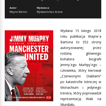
Autor:
Wydawca:
Wayne Barton
Wydawnictwo Arena
Wydana 15 lutego 2018
roku publikacja Wayne`a
Bartona to 352 strony
autoryzowanej przez
rodzinę głównego
bohatera biografii
Jimmy`ego Murhpy`ego –
człowieka, który kierował
„Czerwonymi Diabłami”
po katastrofie lotniczej w
Monachium i jedynego
trenera, który poprowadził
reprezentację Walii na
Mundialu.