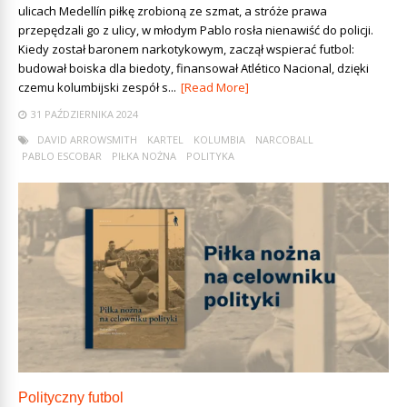
ulicach Medellín piłkę zrobioną ze szmat, a stróże prawa
przepędzali go z ulicy, w młodym Pablo rosła nienawiść do policji.
Kiedy został baronem narkotykowym, zaczął wspierać futbol:
budował boiska dla biedoty, finansował Atlético Nacional, dzięki
czemu kolumbijski zespół s...
[Read More]
31 PAŹDZIERNIKA 2024
DAVID ARROWSMITH
KARTEL
KOLUMBIA
NARCOBALL
PABLO ESCOBAR
PIŁKA NOŻNA
POLITYKA
Polityczny futbol