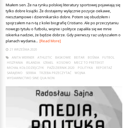
Miałem sen. Że na rynku polskiej literatury sportowej pojawiają się
tylko dobre książki. Że dostajemy wyłącznie pozycje ciekawe,
niesztampowe i dziennikarsko dobre. Potem się obudziłem i
spojrzałem na n-tą z kolei biografię Cristiano. Ale po przeczytaniu
nowego tytułu o futbolu, wojnie i polityce zapaliła się we mnie
iskierka nadziei, że będzie dobrze. Gdy pierwszy raz usłyszałem o
planach wydania...
[Read More]
21 WRZEŚNIA 2020
ANITA WERNER
ATHLETIC
BASKOWIE
BEITAR
BOŚNIA
FUTBOL
HISZPANIA
IRLANDIA
IZRAEL
KOSOWO
MECZ TO PRETEKST
MICHAŁ KOŁODZIEJCZYK
PAŹDZIERNIK 2020
POLITYKA
REPORTAŻ
SARAJEWO
SERBIA
TRZEBA PRZECZYTAĆ
WOJNA
WYDAWNICTWO SINE QUA NON