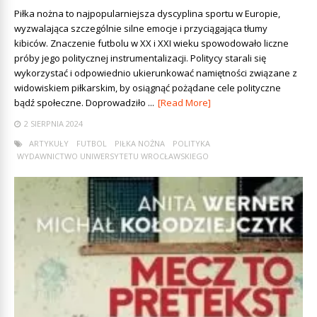
Piłka nożna to najpopularniejsza dyscyplina sportu w Europie,
wyzwalająca szczególnie silne emocje i przyciągająca tłumy
kibiców. Znaczenie futbolu w XX i XXI wieku spowodowało liczne
próby jego politycznej instrumentalizacji. Politycy starali się
wykorzystać i odpowiednio ukierunkować namiętności związane z
widowiskiem piłkarskim, by osiągnąć pożądane cele polityczne
bądź społeczne. Doprowadziło ...
[Read More]
2 SIERPNIA 2024
ARTYKUŁY
FUTBOL
PIŁKA NOŻNA
POLITYKA
WYDAWNICTWO UNIWERSYTETU WROCŁAWSKIEGO