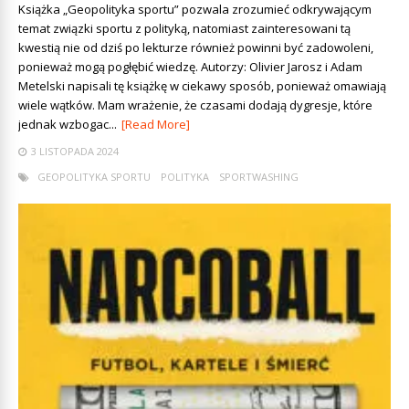
Książka „Geopolityka sportu” pozwala zrozumieć odkrywającym
temat związki sportu z polityką, natomiast zainteresowani tą
kwestią nie od dziś po lekturze również powinni być zadowoleni,
ponieważ mogą pogłębić wiedzę. Autorzy: Olivier Jarosz i Adam
Metelski napisali tę książkę w ciekawy sposób, ponieważ omawiają
wiele wątków. Mam wrażenie, że czasami dodają dygresje, które
jednak wzbogac...
[Read More]
3 LISTOPADA 2024
GEOPOLITYKA SPORTU
POLITYKA
SPORTWASHING