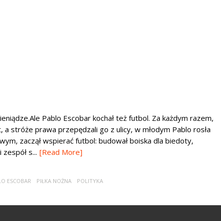
ieniądze.Ale Pablo Escobar kochał też futbol. Za każdym razem,
t, a stróże prawa przepędzali go z ulicy, w młodym Pablo rosła
owym, zaczął wspierać futbol: budował boiska dla biedoty,
 zespół s...
[Read More]
LO ESCOBAR
PIŁKA NOŻNA
POLITYKA