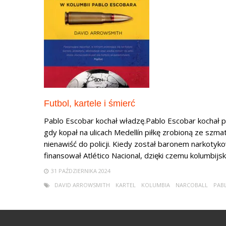
Futbol, kartele i śmierć
Pablo Escobar kochał władzę.Pablo Escobar kochał p
gdy kopał na ulicach Medellín piłkę zrobioną ze szma
nienawiść do policji. Kiedy został baronem narkotyk
finansował Atlético Nacional, dzięki czemu kolumbijski
31 PAŹDZIERNIKA 2024
DAVID ARROWSMITH
KARTEL
KOLUMBIA
NARCOBALL
PAB