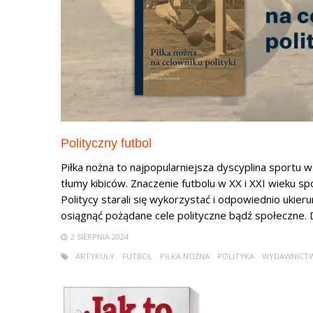
Polityczny futbol
Piłka nożna to najpopularniejsza dyscyplina sportu w
tłumy kibiców. Znaczenie futbolu w XX i XXI wieku sp
Politycy starali się wykorzystać i odpowiednio ukie
osiągnąć pożądane cele polityczne bądź społeczne. D
2 SIERPNIA 2024
ARTYKUŁY
FUTBOL
PIŁKA NOŻNA
POLITYKA
WYDAWNICTW