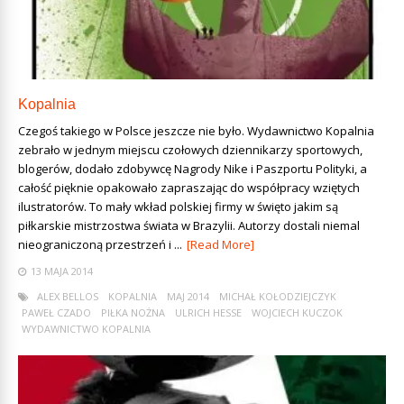
Kopalnia
Czegoś takiego w Polsce jeszcze nie było. Wydawnictwo Kopalnia
zebrało w jednym miejscu czołowych dziennikarzy sportowych,
blogerów, dodało zdobywcę Nagrody Nike i Paszportu Polityki, a
całość pięknie opakowało zapraszając do współpracy wziętych
ilustratorów. To mały wkład polskiej firmy w święto jakim są
piłkarskie mistrzostwa świata w Brazylii. Autorzy dostali niemal
nieograniczoną przestrzeń i ...
[Read More]
13 MAJA 2014
ALEX BELLOS
KOPALNIA
MAJ 2014
MICHAŁ KOŁODZIEJCZYK
PAWEŁ CZADO
PIŁKA NOŻNA
ULRICH HESSE
WOJCIECH KUCZOK
WYDAWNICTWO KOPALNIA