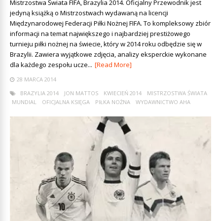
Mistrzostwa Świata FIFA, Brazylia 2014. Oficjalny Przewodnik jest
jedyną książką o Mistrzostwach wydawaną na licencji
Międzynarodowej Federacji Piłki Nożnej FIFA. To kompleksowy zbiór
informacji na temat największego i najbardziej prestiżowego
turnieju piłki nożnej na świecie, który w 2014 roku odbędzie się w
Brazylii. Zawiera wyjątkowe zdjęcia, analizy eksperckie wykonane
dla każdego zespołu ucze...
[Read More]
28 MARCA 2014
BRAZYLIA 2014
JON MATTOS
KWIECIEŃ 2014
MISTRZOSTWA ŚWIATA
MUNDIAL
OFICJALNA KSIĘGA
PIŁKA NOŻNA
WYDAWNICTWO AHA