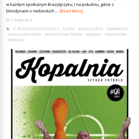
w każdym spotkanym Brazylijczyku, i na południu, gdzie z
blondynami o niebieskich ...
[Read More]
27 MAJA 2014
11 WCIELEŃ BOGA FUTBOLU
AGORA
BRAZYLIA 2014
CANARINHOS
DARIUSZ WOŁOWSKI
MISTRZOSTWA ŚWIATA
MUNDIAL
PIŁKA NOŻNA
RONALDO