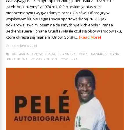
Wstrząsające… Kim był kapitan złotej jedenastki z 1972 roku i
„srebrnej drużyny” z 1974 roku? Piłkarskim geniuszem,
niedocenionym i wygwizdanym przez kibiców? Ofiarą gry w
wojskowym klubie Legia i bycia sportową ikoną PRL-u? Jak
pokierował swoim losem na tle innych wielkich epoki? Franza
Beckenbauera i Johana Cruijffa? Na ile czuł się obcy w środowisku,
które określa się mianem „Orłów Górski...
[Read More]
15 CZERWCA 2014
BIOGRAFIA
CZERWIEC 2014
DEYNA CZYLI OBCY
KAZIMIERZ DEYNA
PIŁKA NOŻNA
ROMAN KOŁTOŃ
ZYSK I S-KA