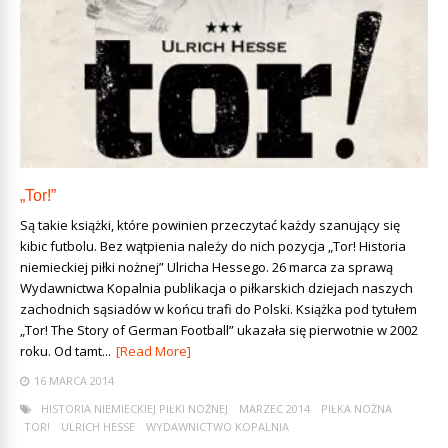
„Tor!”
Są takie książki, które powinien przeczytać każdy szanujący się
kibic futbolu. Bez wątpienia należy do nich pozycja „Tor! Historia
niemieckiej piłki nożnej” Ulricha Hessego. 26 marca za sprawą
Wydawnictwa Kopalnia publikacja o piłkarskich dziejach naszych
zachodnich sąsiadów w końcu trafi do Polski. Książka pod tytułem
„Tor! The Story of German Football” ukazała się pierwotnie w 2002
roku. Od tamt...
[Read More]
16 MARCA 2014
HISTORIA NIEMIECKIEJ PIŁKI NOŻNEJ
MARZEC 2014
PIŁKA NOŻNA
TOR!
ULRICH HESSE
WYDAWNICTWO KOPALNIA