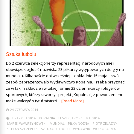
Sztuka futbolu
Do 2 czerwca selekcjonerzy reprezentacji narodowych mieli
obowiązek ogłosić nazwiska 23 piłkarzy wytypowanych do gry na
mundialu. Kilkanaście dni wcześniej – dokładnie 15 maja – swój
zespół zaprezentowało Wydawnictwo Kopalnia. Trzeba przyznać,
że w takim składzie i w takiej formie 23 dziennikarzy i blogerów
sportowych, którzy stworzyli projekt „Kopalnia”, z powodzeniem
może walczyć o tytuł mistrzó...
[Read More]
24 CZERWCA 2014
BRAZYLIA 2014
KOPALNIA
LESZEK JAROSZ
MAJ 2014
MAREK WAWRZYNOWSKI
MUNDIAL
PIŁKA NOŻNA
PIOTR ŻELAZNY
STEFAN SZCZEPŁEK
SZTUKA FUTBOLU
WYDAWNICTWO KOPALNIA