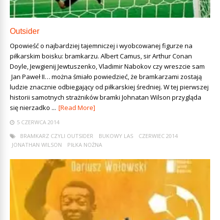
Outsider
Opowieść o najbardziej tajemniczej i wyobcowanej figurze na
piłkarskim boisku: bramkarzu. Albert Camus, sir Arthur Conan
Doyle, Jewgienij Jewtuszenko, Vladimir Nabokov czy wreszcie sam
Jan Paweł II… można śmiało powiedzieć, że bramkarzami zostają
ludzie znacznie odbiegający od piłkarskiej średniej. W tej pierwszej
historii samotnych strażników bramki Johnatan Wilson przygląda
się nierzadko ...
[Read More]
5 CZERWCA 2014
BRAMKARZ CZYLI OUTSIDER
BUKOWY LAS
CZERWIEC 2014
JONATHAN WILSON
PIŁKA NOŻNA