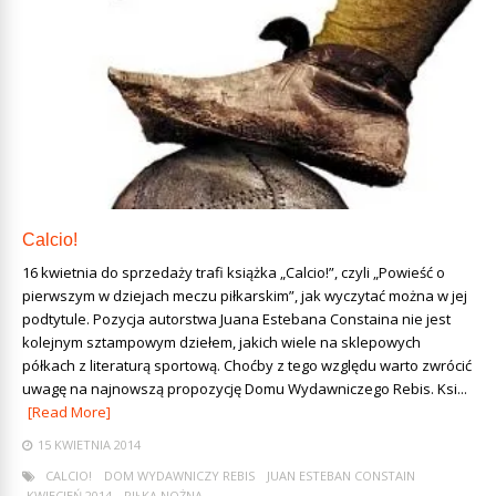
Calcio!
16 kwietnia do sprzedaży trafi książka „Calcio!”, czyli „Powieść o
pierwszym w dziejach meczu piłkarskim”, jak wyczytać można w jej
podtytule. Pozycja autorstwa Juana Estebana Constaina nie jest
kolejnym sztampowym dziełem, jakich wiele na sklepowych
półkach z literaturą sportową. Choćby z tego względu warto zwrócić
uwagę na najnowszą propozycję Domu Wydawniczego Rebis. Ksi...
[Read More]
15 KWIETNIA 2014
CALCIO!
DOM WYDAWNICZY REBIS
JUAN ESTEBAN CONSTAIN
KWIECIEŃ 2014
PIŁKA NOŻNA