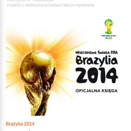
POWIEŚĆ O PIERWSZYM W DZIEJACH MECZU PIŁKARSKIM
Brazylia 2014