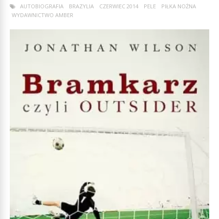
AUTOBIOGRAFIA
BRAZYLIA
CZERWIEC 2014
PELE
PIŁKA NOŻNA
WYDAWNICTWO AMBER