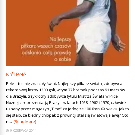
Król Pelé
Pelé – to imię zna cały świat. Najlepszy piłkarz świata, zdobywca
rekordowej liczby 1300 goli, w tym 77 bramek podczas 91 meczów
dla Brazylii, trzykrotny zdobywca tytułu Mistrza Świata w Piłce
Nożnej z reprezentacją Brazylii w latach 1958, 1962 i 1970, człowiek
uznany przez magazyn „Time” za jedną ze 100 ikon XX wieku. Jak to
się stało, że biedny chłopak z prowincji stał się światową sławą? Oto
ni...
[Read More]
9 CZERWCA 2014