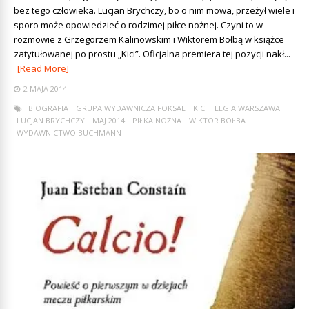
bez tego człowieka. Lucjan Brychczy, bo o nim mowa, przeżył wiele i
sporo może opowiedzieć o rodzimej piłce nożnej. Czyni to w
rozmowie z Grzegorzem Kalinowskim i Wiktorem Bołbą w książce
zatytułowanej po prostu „Kici”. Oficjalna premiera tej pozycji nakł...
[Read More]
2 MAJA 2014
BIOGRAFIA
GRUPA WYDAWNICZA FOKSAL
KICI
LEGIA WARSZAWA
LUCJAN BRYCHCZY
MAJ 2014
PIŁKA NOŻNA
WIKTOR BOŁBA
WYDAWNICTWO BUCHMANN