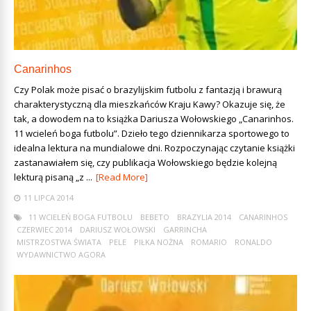
Canarinhos
Czy Polak może pisać o brazylijskim futbolu z fantazją i brawurą
charakterystyczną dla mieszkańców Kraju Kawy? Okazuje się, że
tak, a dowodem na to książka Dariusza Wołowskiego „Canarinhos.
11 wcieleń boga futbolu”. Dzieło tego dziennikarza sportowego to
idealna lektura na mundialowe dni. Rozpoczynając czytanie książki
zastanawiałem się, czy publikacja Wołowskiego będzie kolejną
lekturą pisaną „z ...
[Read More]
11 LIPCA 2014
11 WCIELEŃ BOGA FUTBOLU
BEBETO
BRAZYLIA 2014
CANARINHOS
CZERWIEC 2014
DARIUSZ WOŁOWSKI
GARRINCHA
MISTRZOSTWA ŚWIATA
PELE
PIŁKA NOŻNA
ROMARIO
RONALDO
WYDAWNICTWO AGORA