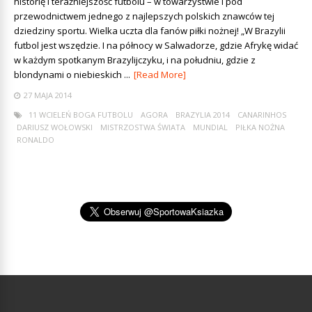
historię i teraźniejszość futbolu – w towarzystwie i pod
przewodnictwem jednego z najlepszych polskich znawców tej
dziedziny sportu. Wielka uczta dla fanów piłki nożnej! „W Brazylii
futbol jest wszędzie. I na północy w Salwadorze, gdzie Afrykę widać
w każdym spotkanym Brazylijczyku, i na południu, gdzie z
blondynami o niebieskich ...
[Read More]
27 MAJA 2014
11 WCIELEŃ BOGA FUTBOLU
AGORA
BRAZYLIA 2014
CANARINHOS
DARIUSZ WOŁOWSKI
MISTRZOSTWA ŚWIATA
MUNDIAL
PIŁKA NOŻNA
RONALDO