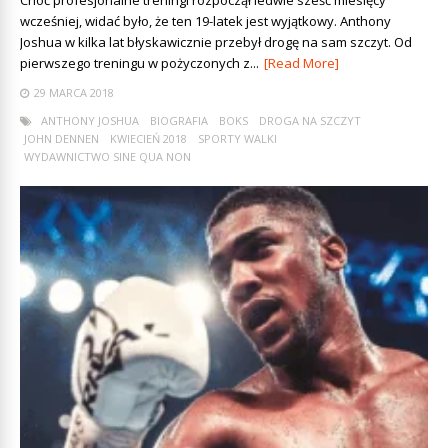
wcześniej, widać było, że ten 19-latek jest wyjątkowy. Anthony
Joshua w kilka lat błyskawicznie przebył drogę na sam szczyt. Od
pierwszego treningu w pożyczonych z...
[Read More]
29 MARCA 2018
ANTHONY JOSHUA
BIOGRAFIA
BOKS
DROGA NA SZCZYT
JOHN DENNEN
KWIECIEŃ 2018
SPORTY WALKI
WYDAWNICTWO SINE QUA NON