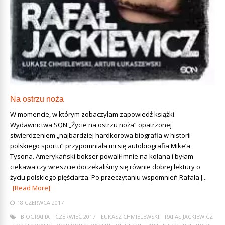
Na ostrzu noża
W momencie, w którym zobaczyłam zapowiedź książki
Wydawnictwa SQN „Życie na ostrzu noża” opatrzonej
stwierdzeniem „najbardziej hardkorowa biografia w historii
polskiego sportu” przypomniała mi się autobiografia Mike’a
Tysona. Amerykański bokser powalił mnie na kolana i byłam
ciekawa czy wreszcie doczekaliśmy się równie dobrej lektury o
życiu polskiego pięściarza. Po przeczytaniu wspomnień Rafała J...
[Read More]
18 CZERWCA 2017
BIOGRAFIA
CZERWIEC 2017
ŁUKASZ CHMIELEWSKI
RAFAŁ JACKIEWICZ