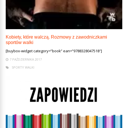
Kobiety, które walczą. Rozmowy z zawodniczkami
sportów walki
[buybox-widget category=”book” ean=”9788328047518″]
7 PAŹDZIERNIKA 2017
SPORTY WALKI