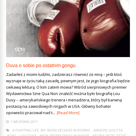
Duva o sobie po ostatnim gongu
Zadarłeś z moimi ludźmi, zadzierasz również ze mną – jeśli ktoś
wyznaje w życiu taką zasadę, pewnym jest, że jego biografia będzie
ciekawą lekturą. O kim zatem mowa? Wśród sierpniowych premier
Wydawnictwa Sine Qua Non znaleźć można było biografię Lou
Duvy – amerykańskiego trenera i menadżera, który był barwną
postacią na zawodowych ringach w USA. Główny bohater
opowieści pracował nad t...
[Read More]
1 WRZEŚNIA 2017
A FIGHTING LIFE: MY SEVEN DECADES IN BOXING
ANDRZEJ GOŁOTA
BOKS
LOU DUVA
MOJE SIEDEM DEKAD W BOKSIE
MOŻNA PRZECZYTAĆ