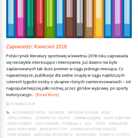
Zapowiedzi: Kwiecień 2018
Polski rynek literatury sportowej w kwietniu 2018 roku zapowiada
się niezwykle interesująco i intensywnie. Już dawno nie było
zaplanowanych tak dużo premier w ciągu jednego miesiąca. Co
najważniejsze, publikacje dla siebie znajdą w ciągu najbliższych
czterech tygodni osoby o skrajnie różnych zainteresowaniach – od
najpopularniejszej piłki nożnej, przez górskie wyprawy, po sporty
motoryzacyjn...
[Read More]
29 MARCA 2018
ALEKSANDER LWOW
ALPINIZM
ANTHONY JOSHUA
BOKS
CIEPŁO/ZIMNO
COPERNICUS CENTER
CZARNA KSIĄŻKA
DAVID SUMPTER
DENIS URUBKO
ENZO FERRARI
FORMUŁA 1
GOL
GÓRY
HIMALAIZM
JARED BURZYNSKI
JENSON BUTTON
JOANNA KRYSTYNA RADOSZ
JOHN DENNEN
KAROLINA OPONOWICZ
KICKBOXING
KOBIETY I FUTBOL