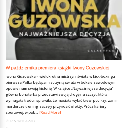
W październiku premiera książki Iwony Guzowskiej
Iwona Guzowska – wielokrotna mistrzyni świata w kick-boxingu i
pierwsza Polka będąca mistrzynią świata w boksie zawodowym
opowie nam swoją historię. W książce „Najważniejsza decyzja”
główna bohaterka przedstawi swoją drogę na szczyt, która
wymagała trudu i sprawiła, że musiała wylać krew, pot i łzy, zanim
mordercze treningi zaczęły przynosić efekty. Prócz kariery
sportowej, w pub...
[Read More]
12 SIERPNIA 2017