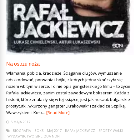
Na ostrzu noża
Włamania, pobicia, kradzieże. Ściąganie długów, wymuszanie
odszkodowań, porwania i bójki, z których jedna skończyła się
nożem wbitym w serce. To nie opis gangsterskiego filmu – to życie
Rafała Jackiewicza, zanim został zawodowym bokserem. Każda z
historii, które znalazły się w tej książce, jest jak nokaut: bułgarskie
prostytutki, wkurzony gangster „Krakowiak” i zakład ze Szpilką,
Wawrzykiem i Koło...
[Read More]
5 MAJA 2017
BIOGRAFIA
BOKS
MAJ 2017
RAFAŁ JACKIEWICZ
SPORTY WALKI
WYDAWNICTWO SINE QUA NON