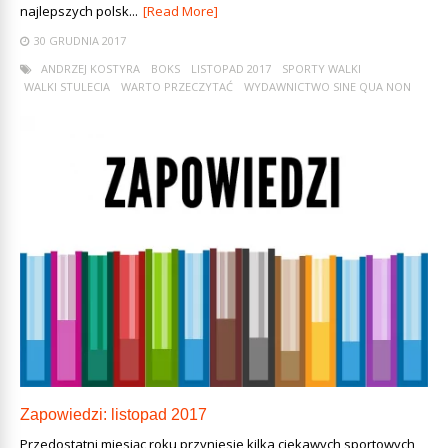
najlepszych polsk...
[Read More]
30 GRUDNIA 2017
ANDRZEJ KOSTYRA
BOKS
LISTOPAD 2017
SPORTY WALKI
WALKI STULECIA
WARTO PRZECZYTAĆ
WYDAWNICTWO SINE QUA NON
Zapowiedzi: listopad 2017
Przedostatni miesiąc roku przyniesie kilka ciekawych sportowych