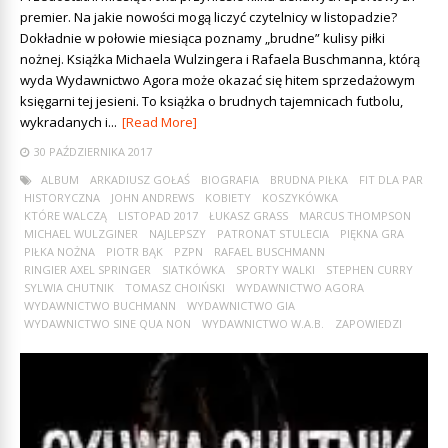
premier. Na jakie nowości mogą liczyć czytelnicy w listopadzie?
Dokładnie w połowie miesiąca poznamy „brudne” kulisy piłki
nożnej. Książka Michaela Wulzingera i Rafaela Buschmanna, którą
wyda Wydawnictwo Agora może okazać się hitem sprzedażowym
księgarni tej jesieni. To książka o brudnych tajemnicach futbolu,
wykradanych i...
[Read More]
30 PAŹDZIERNIKA 2017
ALBUM
ARKADIUSZ GOŁAŚ
BIOGRAFIA
BRUDNA PIŁKA
FIT DLA PAR
HISTORYCZNA
JOHN ANDREWS
KOBIETY
KOSZYKÓWKA
KTÓRE WALCZĄ
LISTOPAD 2017
ŁUKASZ GRASS
MARCUS THOMPSON
MICHAEL WULZGINER
NAJLEPSZY
PATRONAT STULECIA
PIĘKNA GRA
PIŁKA NOŻNA
PIOTR BĄK
PZPN
RAFAEL BUSCHMANN
RINGIER AXEL SPRINGER
SIATKÓWKA
SPORTY WALKI
STEPHEN CURRY
SYLWIA CHUTNIK
TOMASZ CHOIŃSKI
WYDAWNICTWO AGORA
WYDAWNICTWO BUCHMANN
WYDAWNICTWO GIA
WYDAWNICTWO SINE QUA NON
WYDAWNICTWO W.A.B.
ZAPOWIEDZI