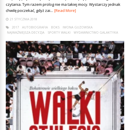
czytania. Tym razem prolog nie ma takiej mocy. Wystarczy jednak
chwilę poczekać, gdyż zai...
[Read More]
21 STYCZNIA 2018
2017
AUTOBIOGRAFIA
BOKS
IWONA GUZOWSKA
NAJWAŻNIEJSZA DECYZJA
SPORTY WALKI
WYDAWNICTWO GALAKTYKA