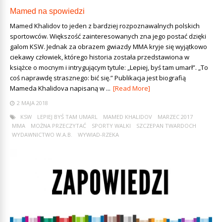
Mamed na spowiedzi
Mamed Khalidov to jeden z bardziej rozpoznawalnych polskich
sportowców. Większość zainteresowanych zna jego postać dzięki
galom KSW. Jednak za obrazem gwiazdy MMA kryje się wyjątkowo
ciekawy człowiek, którego historia została przedstawiona w
książce o mocnym i intrygującym tytule: „Lepiej, byś tam umarł”. „To
coś naprawdę strasznego: bić się.” Publikacja jest biografią
Mameda Khalidova napisaną w ...
[Read More]
2 MAJA 2018
KSW
LEPIEJ BYŚ TAM UMARL
MAMED KHALIDOV
MARZEC 2017
MMA
MOŻNA PRZECZYTAĆ
SPORTY WALKI
SZCZEPAN TWARDOCH
WYDAWNICTWO W.A.B.
WYWIAD-RZEKA