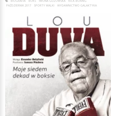
BIOGRAFIA
BOKS
IWONA GUZOWSKA
KICK-BOXING
PAŹDZIERNIK 2017
SPORTY WALKI
WYDAWNICTWO GALAKTYKA