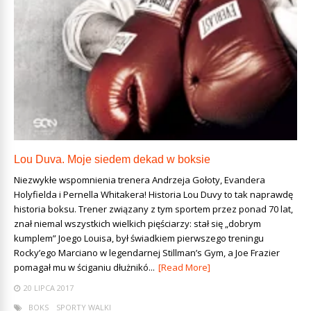
Lou Duva. Moje siedem dekad w boksie
Niezwykłe wspomnienia trenera Andrzeja Gołoty, Evandera
Holyfielda i Pernella Whitakera! Historia Lou Duvy to tak naprawdę
historia boksu. Trener związany z tym sportem przez ponad 70 lat,
znał niemal wszystkich wielkich pięściarzy: stał się „dobrym
kumplem” Joego Louisa, był świadkiem pierwszego treningu
Rocky’ego Marciano w legendarnej Stillman’s Gym, a Joe Frazier
pomagał mu w ściganiu dłużnikó...
[Read More]
20 LIPCA 2017
BOKS
SPORTY WALKI