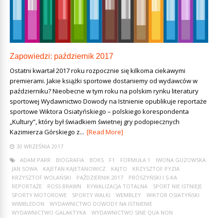
Zapowiedzi: październik 2017
Ostatni kwartał 2017 roku rozpocznie się kilkoma ciekawymi
premierami. Jakie książki sportowe dostaniemy od wydawców w
październiku? Nieobecne w tym roku na polskim rynku literatury
sportowej Wydawnictwo Dowody na Istnienie opublikuje reportaże
sportowe Wiktora Osiatyńskiego – polskiego korespondenta
„Kultury”, który był świadkiem świetnej gry podopiecznych
Kazimierza Górskiego z...
[Read More]
30 WRZEŚNIA 2017
ADAM PARR
BIOGRAFIA
BOKS
F1
FORMUŁA 1
IWONA GUZOWSKA
JAN SOWA
KAJETAN KAJETANOWICZ
KAJTO
KRZYSZTOF PYZIA
KRZYSZTOF WOLAŃSKI
PAŹDZIERNIK 2017
PRÓSZYŃSKI I S-KA
REPORTAŻE
ROSS BRAWN
RYWALIZACJA TOTALNA
SPORT NIE ISTNIEJE
SPORTY MOTOROWE
SPORTY WALKI
WEMBLEY
WIKTOR OSIATYŃSKI
WIMBLEDON
WYDAWNICTWO DOWODY NA ISTNIENIE
WYDAWNICTWO GALAKTYKA
WYDAWNICTWO SINE QUA NON