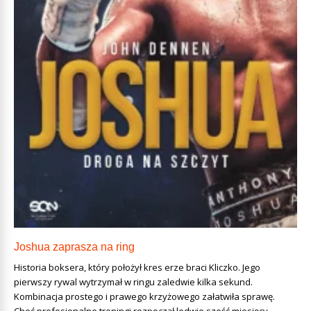
Joshua zaprasza na ring
Historia boksera, który położył kres erze braci Kliczko. Jego
pierwszy rywal wytrzymał w ringu zaledwie kilka sekund.
Kombinacja prostego i prawego krzyżowego załatwiła sprawę.
Choć profesjonalne treningi rozpoczął ledwie sześć miesięcy