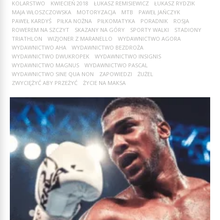
KOLARSTWO
KWIECIEŃ 2018
ŁUKASZ REMISIEWICZ
ŁUKASZ RYDZIK
MAJA WŁOSZCZOWSKA
MOTORYZACJA
MTB
PAWEŁ JAŃCZYK
PAWEŁ KARDYŚ
PIŁKA NOŻNA
PIŁKOMATYKA
PORADNIK
ROSJA
ROWEREM NA SZCZYT
SKAZANY NA GÓRY
SPORTY WALKI
STADIONY
TRIATHLON
WIZJONER Z MARANELLO
WYDAWNICTWO AGORA
WYDAWNICTWO AHA
WYDAWNICTWO BEZDROŻA
WYDAWNICTWO DWUKROPEK
WYDAWNICTWO INSIGNIS
WYDAWNICTWO MAGNUS
WYDAWNICTWO PASCAL
WYDAWNICTWO SINE QUA NON
ZAPOWIEDZI
ŻUŻEL
ZWYCIĘŻYĆ ABY PRZEŻYĆ
ŻYCIE NA MAKSA