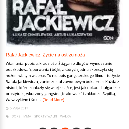
Rafał Jackiewicz. Życie na ostrzu noża
Włamania, pobicia, kradzieże. Ściąganie długów, wymuszanie
odszkodowań, porwania i bójki, z których jedna skończyła się
nożem wbitym w serce. To nie opis gangsterskiego filmu – to życie
Rafała Jackiewicza, zanim został zawodowym bokserem. Każda z
historii, które znalazły się w tej książce, jest jak nokaut: bułgarskie
prostytutki, wkurzony gangster „Krakowiak” i zakład ze Szpilką,
Wawrzykiem i Koło...
[Read More]
5 MAJA 2017
BOKS
MMA
SPORTY WALKI
WALKA