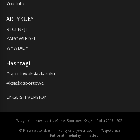
YouTube
ARTYKUŁY
RECENZJE
ZAPOWIEDZI
WYWIADY
Hashtagi
#sportowaksiazkaroku
#książkisportowe
ENGLISH VERSION
Wszystkie prawa zastrzeżone. Sportowa Książka Roku 2013 - 2021
© Prawa autorskie
Polityka prywatności
Współpraca
Patronat medialny
Sklep