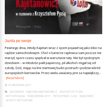
Jazda po swoje
Pewnego dnia, młody Kajetan wraz z ojcem pojawił się jako kibic na
rajdzie samochodowym. Choć o karierze rajdowca sam jeszcze nie
marzył, sporo czasu spędzał w warsztacie taty. Nie był spokojnym
dzieckiem – w młodości palił papierosy, pił alkohol i migał się od
szkoły. Dziś, stając na linii startowej budzi postrach i podziw wśród
europejskich kierowców. Przez wielu uważany jest za największy...
[Read More]
10 WRZEŚNIA 2017
BIOGRAFIA
KAJETAN KAJETANOWICZ
KRZYSZTOF PYZIA
MOTORYZACJA
PAŹDZIERNIK 2017
PRÓSZYŃSKI I S-KA
RAJDOWIEC
SPORTY MOTOROWE