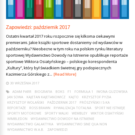
Zapowiedzi: październik 2017
Ostatni kwartał 2017 roku rozpocznie się kilkoma ciekawymi
premierami. Jakie książki sportowe dostaniemy od wydawców w
październiku? Nieobecne w tym roku na polskim rynku literatury
sportowej Wydawnictwo Dowody na Istnienie opublikuje reportaże
sportowe Wiktora Osiatyńskiego – polskiego korespondenta
„Kultury”, który był świadkiem świetnej gry podopiecznych
Kazimierza Górskiego z...
[Read More]
30 WRZEŚNIA 2017
ADAM PARR
BIOGRAFIA
BOKS
F1
FORMUŁA 1
IWONA GUZOWSKA
JAN SOWA
KAJETAN KAJETANOWICZ
KAJTO
KRZYSZTOF PYZIA
KRZYSZTOF WOLAŃSKI
PAŹDZIERNIK 2017
PRÓSZYŃSKI I S-KA
REPORTAŻE
ROSS BRAWN
RYWALIZACJA TOTALNA
SPORT NIE ISTNIEJE
SPORTY MOTOROWE
SPORTY WALKI
WEMBLEY
WIKTOR OSIATYŃSKI
WIMBLEDON
WYDAWNICTWO DOWODY NA ISTNIENIE
WYDAWNICTWO GALAKTYKA
WYDAWNICTWO SINE QUA NON
WYDAWNICTWO W.A.B.
ZAPOWIEDZI