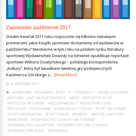
Zapowiedzi: październik 2017
Ostatni kwartał 2017 roku rozpocznie się kilkoma ciekawymi
premierami. Jakie książki sportowe dostaniemy od wydawców w
październiku? Nieobecne w tym roku na polskim rynku literatury
sportowej Wydawnictwo Dowody na Istnienie opublikuje reportaże
sportowe Wiktora Osiatyńskiego – polskiego korespondenta
„Kultury”, który był świadkiem świetnej gry podopiecznych
Kazimierza Górskiego z...
[Read More]
30 WRZEŚNIA 2017
ADAM PARR
BIOGRAFIA
BOKS
F1
FORMUŁA 1
IWONA GUZOWSKA
JAN SOWA
KAJETAN KAJETANOWICZ
KAJTO
KRZYSZTOF PYZIA
KRZYSZTOF WOLAŃSKI
PAŹDZIERNIK 2017
PRÓSZYŃSKI I S-KA
REPORTAŻE
ROSS BRAWN
RYWALIZACJA TOTALNA
SPORT NIE ISTNIEJE
SPORTY MOTOROWE
SPORTY WALKI
WEMBLEY
WIKTOR OSIATYŃSKI
WIMBLEDON
WYDAWNICTWO DOWODY NA ISTNIENIE
WYDAWNICTWO GALAKTYKA
WYDAWNICTWO SINE QUA NON
WYDAWNICTWO W.A.B.
ZAPOWIEDZI