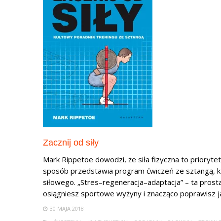
Zacznij od siły
Mark Rippetoe dowodzi, że siła fizyczna to prioryt
sposób przedstawia program ćwiczeń ze sztangą, kt
siłowego. „Stres–regeneracja–adaptacja” – ta pros
osiągniesz sportowe wyżyny i znacząco poprawisz jak
30 MAJA 2018