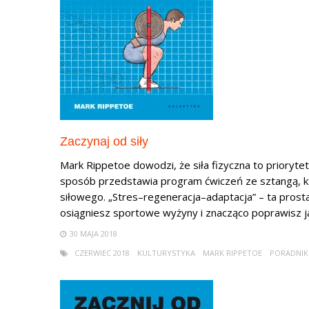
Zaczynaj od siły
Mark Rippetoe dowodzi, że siła fizyczna to prioryt
sposób przedstawia program ćwiczeń ze sztangą, kt
siłowego. „Stres–regeneracja–adaptacja” – ta pros
osiągniesz sportowe wyżyny i znacząco poprawisz jak
30 MAJA 2018
CZERWIEC 2018
KULTURYSTYKA
MARK RIPPETOE
PORADNIK