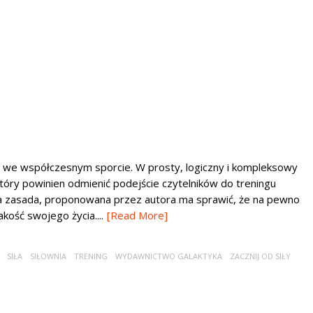
et we współczesnym sporcie. W prosty, logiczny i kompleksowy
óry powinien odmienić podejście czytelników do treningu
ta zasada, proponowana przez autora ma sprawić, że na pewno
ość swojego życia....
[Read More]
SIŁA
SIŁOWNIA
TRENING
WYDAWNICTWO GALAKTYKA
ZACZNIJ OD SIŁY