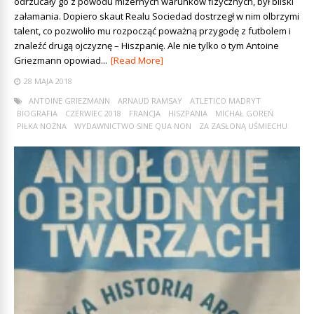
odrzucały go z powodu mizernych warunków fizycznych, był bliski
załamania. Dopiero skaut Realu Sociedad dostrzegł w nim olbrzymi
talent, co pozwoliło mu rozpocząć poważną przygodę z futbolem i
znaleźć drugą ojczyznę – Hiszpanię. Ale nie tylko o tym Antoine
Griezmann opowiad...
[Read More]
28 MAJA 2018
ANTOINE GRIEZMANN
ARNAUD RAMSAY
ATLETICO MADRYT
BIOGRAFIA
CZERWIEC 2018
FRANCJA
HISZPANIA
MICHAŁ GOREŃ
PIŁKA NOŻNA
WYDAWNICTWO SINE QUA NON
ZA ZASŁONĄ UŚMIECHU