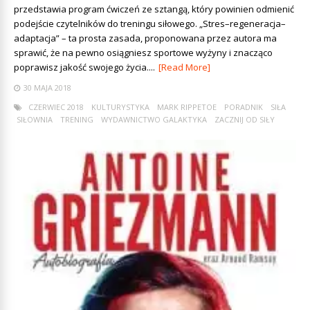
przedstawia program ćwiczeń ze sztangą, który powinien odmienić
podejście czytelników do treningu siłowego. „Stres–regeneracja–
adaptacja” – ta prosta zasada, proponowana przez autora ma
sprawić, że na pewno osiągniesz sportowe wyżyny i znacząco
poprawisz jakość swojego życia....
[Read More]
30 MAJA 2018
CZERWIEC 2018
KULTURYSTYKA
MARK RIPPETOE
PORADNIK
SIŁA
SIŁOWNIA
TRENING
WYDAWNICTWO GALAKTYKA
ZACZNIJ OD SIŁY