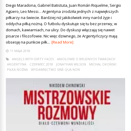
Diego Maradona, Gabriel Batistuta, Juan Román Riquelme, Sergio
Agüero, Leo Messi… Argentyna zrodziła jednych z największych
piłkarzy na świecie. Bardziej niż jakikolwiek inny naród żyje i
oddycha piłką nożną. O futbolu dyskutuje się tu bez przerwy, w
domach, kawiarniach, na ulicy. Do dyskusji włączają się nawet
pisarze i filozofowie. Nic więc dziwnego, że Argentyńczycy mają
obsesję na punkcie piłk...
[Read More]
11 MAJA 2018
ANGELS WITH DIRTY FACES
ANIOŁOWIE O BRUDNYCH TWARZACH
ARGENTYNA
CZERWIEC 2018
JONATHAN WILSON
MICHAŁ OKOŃSKI
PIŁKA NOŻNA
WYDAWNICTWO SINE QUA NON