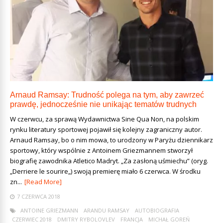
Arnaud Ramsay: Trudność polega na tym, aby zawrzeć
prawdę, jednocześnie nie unikając tematów trudnych
W czerwcu, za sprawą Wydawnictwa Sine Qua Non, na polskim
rynku literatury sportowej pojawił się kolejny zagraniczny autor.
Arnaud Ramsay, bo o nim mowa, to urodzony w Paryżu dziennikarz
sportowy, który wspólnie z Antoinem Griezmannem stworzył
biografię zawodnika Atletico Madryt. „Za zasłoną uśmiechu” (oryg.
„Derriere le sourire„) swoją premierę miało 6 czerwca. W środku
zn...
[Read More]
7 CZERWCA 2018
ANTOINE GRIEZMANN
ARANDU RAMSAY
AUTOBIOGRAFIA
CZERWIEC 2018
DMITRY RYBOLOVLEV
FRANCJA
MICHAŁ GOREŃ