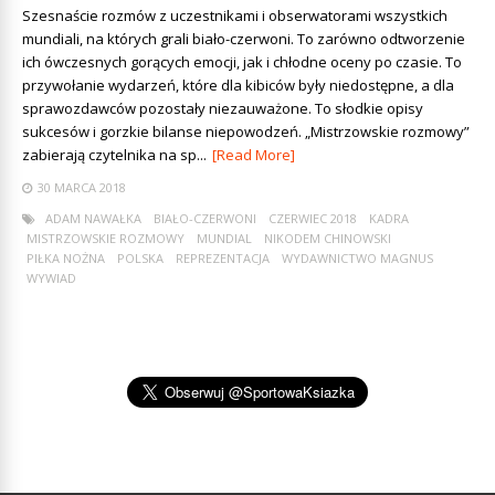
Szesnaście rozmów z uczestnikami i obserwatorami wszystkich
mundiali, na których grali biało-czerwoni. To zarówno odtworzenie
ich ówczesnych gorących emocji, jak i chłodne oceny po czasie. To
przywołanie wydarzeń, które dla kibiców były niedostępne, a dla
sprawozdawców pozostały niezauważone. To słodkie opisy
sukcesów i gorzkie bilanse niepowodzeń. „Mistrzowskie rozmowy”
zabierają czytelnika na sp...
[Read More]
30 MARCA 2018
ADAM NAWAŁKA
BIAŁO-CZERWONI
CZERWIEC 2018
KADRA
MISTRZOWSKIE ROZMOWY
MUNDIAL
NIKODEM CHINOWSKI
PIŁKA NOŻNA
POLSKA
REPREZENTACJA
WYDAWNICTWO MAGNUS
WYWIAD