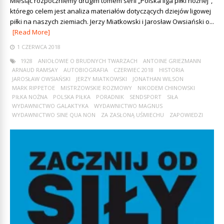
Miesiąc rozpoczniemy drugim tomem serii „Polska liga piłki nożnej”,
którego celem jest analiza materiałów dotyczących dziejów ligowej
piłki na naszych ziemiach. Jerzy Miatkowski i Jarosław Owsiański o...
[Read More]
1 CZERWCA 2018
1928
ANIOŁOWIE O BRUDNYCH TWARZACH
ANTOINE GRIEZMANN
ARNAUD RAMSAY
AUTOBIOGRAFIA
CZERWIEC 2018
HISTORIA
JAROSŁAW OWSIAŃSKI
JERZY MIATKOWSKI
JONATHAN WILSON
MARK RIPPETOE
MISTRZOWSKIE ROZMOWY
NIKODEM CHINOWSKI
PIŁKA NOŻNA
POLSKA PIŁKA
PORADNIK
SENDSPORT
SIŁA
WYDAWNICTWO GALAKTYKA
WYDAWNICTWO MAGNUS
WYDAWNICTWO SINE QUA NON
ZA ZASŁONĄ UŚMIECHU
ZAPOWIEDZI