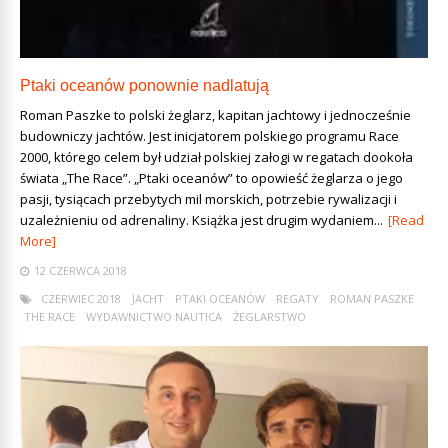
Ptaki oceanów ponownie nadlatują
Roman Paszke to polski żeglarz, kapitan jachtowy i jednocześnie
budowniczy jachtów. Jest inicjatorem polskiego programu Race
2000, którego celem był udział polskiej załogi w regatach dookoła
świata „The Race”. „Ptaki oceanów” to opowieść żeglarza o jego
pasji, tysiącach przebytych mil morskich, potrzebie rywalizacji i
uzależnieniu od adrenaliny. Książka jest drugim wydaniem...
[Read
More]
12 CZERWCA 2018
CZERWIEC 2018
JACHT
PTAKI OCEANÓW
REGATY
ROMAN PASZKE
THE RACE
WYDAWNICTWO NAUTICA
ŻEGLARSTWO