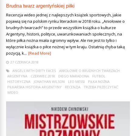
Brudna twarz argentyńskiej piłki
Recenzja wideo jednej z najlepszych książek sportowych, jakie
pojawią się na polskim rynku literackim w 2018 roku. „Aniołowie o
brudnych twarzach” to przede wszystkim książka o kulturze
Argentyny, historii, polityce, uwarunkowaniach społecznych, na
które piłka nożna miała ogromny wpływ. Ale nie jest to tylko i
wyłącznie książka o piłce nożnej w tym kraju. Ostatnią chyba taką
pozycją, k...
[Read More]
27 CZERWCA 2018
ANGELS WITH DIRTY FACES
ANIOŁOWIE O BRUDNYCH TWARZACH
ARGENTYNA
CZERWIEC 2018
DIEGO MARADONA
FUTBOL
HISTORYCZNA
JONATHAN WILSON
LEO MESSI
PIŁKA NOŻNA
PIŁKARSKA HISTORIA ARGENTYNY
RECENZJA
TRZEBA PRZECZYTAĆ
WIDEO