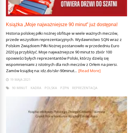
Książka „Moje najważniejsze 90 minut” już dostępna!
Historia polskiej piłki nożnej obfituje w wiele ważnych meczów,
przede wszystkim reprezentacyjnych. Wydawnictwo SQN wraz z
Polskim Związkiem Piłki Nożnej postanowiło w przededniu Euro
2020 ją przybliżyć. Moje najważniejsze 90 minut to zbiór 100
opowieści byłych reprezentantów Polski, którzy dzielą się
wspomnieniami z istotnych dla nich meczów z Orłem na piersi.
Zamów książkę na: idz.do/skr-90minut...
[Read More]
19 MAJA 2021
90 MINUT
KADRA
POLSKA
PZPN
REPREZENTACJA