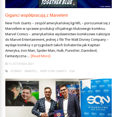
Giganci współpracują z Marvelem
New York Giants – zespół amerykańskiej ligi NFL – porozumiał się z
Marvellem w sprawie produkcji oficjalnego klubowego komiksu.
Marvel Comics – amerykańskie wydawnictwo komiksowe należące
do Marvel Entertainment, jednej z filii The Walt Disney Company –
wydaje komiksy o przygodach takich bohaterów jak Kapitan
Ameryka, Iron Man, Spider-Man, Hulk, Punisher, Daredevil,
Fantastyczna ...
[Read More]
9 LISTOPADA 2021
KOMIKS
MARVELL
NEW YORK GIANTS
USA