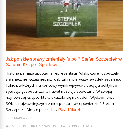
Jak polskie sprawy zmieniały futbol? Stefan Szczepłek w
Salonie Książki Sportowej
Historia pamięta spotkania reprezentacji Polski, które rozpoczęły
się znacznie wcześniej, niż rozbrzmiał pierwszy gwizdek sędziego.
Takich, w których na końcowy wynik wpływała decyzja polityków,
sytuacja gospodarcza, a nawet nastroje społeczne. W swojej
najnowszej książce, która ukazała się nakładem Wydawnictwa
SQN, o najważniejszych z nich postanowił opowiedzieć Stefan
Szczepłek. „Mecze polskich ...
[Read More]
18 MARCA 2021
MECZE POLSKICH SPRAW
POLSKA
REPREZENTACJA