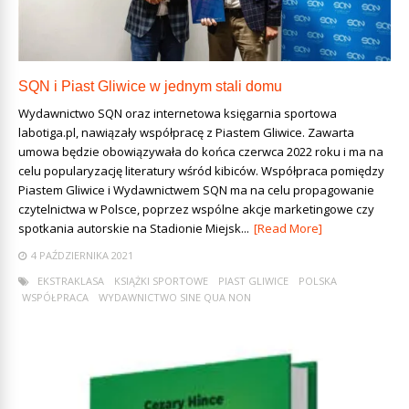
SQN i Piast Gliwice w jednym stali domu
Wydawnictwo SQN oraz internetowa księgarnia sportowa
labotiga.pl, nawiązały współpracę z Piastem Gliwice. Zawarta
umowa będzie obowiązywała do końca czerwca 2022 roku i ma na
celu popularyzację literatury wśród kibiców. Współpraca pomiędzy
Piastem Gliwice i Wydawnictwem SQN ma na celu propagowanie
czytelnictwa w Polsce, poprzez wspólne akcje marketingowe czy
spotkania autorskie na Stadionie Miejsk...
[Read More]
4 PAŹDZIERNIKA 2021
EKSTRAKLASA
KSIĄŻKI SPORTOWE
PIAST GLIWICE
POLSKA
WSPÓŁPRACA
WYDAWNICTWO SINE QUA NON