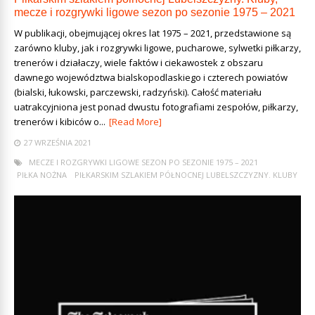
mecze i rozgrywki ligowe sezon po sezonie 1975 – 2021
W publikacji, obejmującej okres lat 1975 – 2021, przedstawione są
zarówno kluby, jak i rozgrywki ligowe, pucharowe, sylwetki piłkarzy,
trenerów i działaczy, wiele faktów i ciekawostek z obszaru
dawnego województwa bialskopodlaskiego i czterech powiatów
(bialski, łukowski, parczewski, radzyński). Całość materiału
uatrakcyjniona jest ponad dwustu fotografiami zespołów, piłkarzy,
trenerów i kibiców o...
[Read More]
27 WRZEŚNIA 2021
MECZE I ROZGRYWKI LIGOWE SEZON PO SEZONIE 1975 – 2021
PIŁKA NOŻNA
PIŁKARSKIM SZLAKIEM PÓŁNOCNEJ LUBELSZCZYZNY. KLUBY