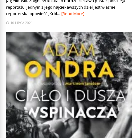
Jagielloński. Zbigniew Rokita to bardzo ciekawa postać polskiego
reportażu. Jednym z jego najciekawszych dzieł jest właśnie
reporterska opowieść „Król...
[Read More]
10 LIPCA 2021