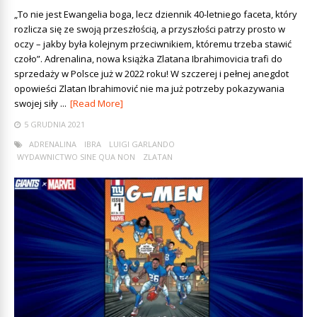
„To nie jest Ewangelia boga, lecz dziennik 40-letniego faceta, który
rozlicza się ze swoją przeszłością, a przyszłości patrzy prosto w
oczy – jakby była kolejnym przeciwnikiem, któremu trzeba stawić
czoło”. Adrenalina, nowa książka Zlatana Ibrahimovicia trafi do
sprzedaży w Polsce już w 2022 roku! W szczerej i pełnej anegdot
opowieści Zlatan Ibrahimović nie ma już potrzeby pokazywania
swojej siły ...
[Read More]
5 GRUDNIA 2021
ADRENALINA
IBRA
LUIGI GARLANDO
WYDAWNICTWO SINE QUA NON
ZLATAN