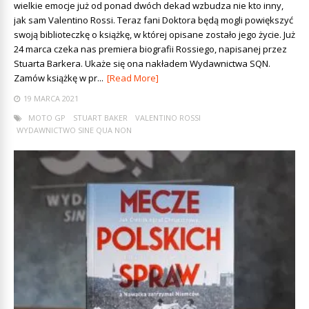
wielkie emocje już od ponad dwóch dekad wzbudza nie kto inny,
jak sam Valentino Rossi. Teraz fani Doktora będą mogli powiększyć
swoją biblioteczkę o książkę, w której opisane zostało jego życie. Już
24 marca czeka nas premiera biografii Rossiego, napisanej przez
Stuarta Barkera. Ukaże się ona nakładem Wydawnictwa SQN.
Zamów książkę w pr...
[Read More]
19 MARCA 2021
MOTO GP
STUART BAKER
VALENTINO ROSSI
WYDAWNICTWO SINE QUA NON