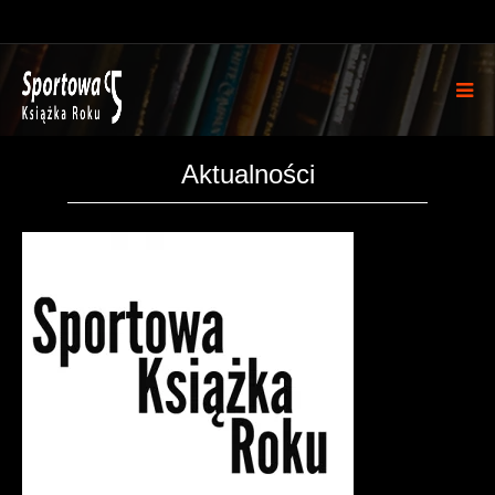
Aktualności
Sporto
wa
Książka
Roku –
Aktualn
ości –