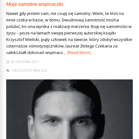
Moje samotne wspinaczki
Nawet gdy jestem sam, nie czuję się samotny. Wiem, że ktoś na
mnie czeka w bazie, w domu. Dwudniową samotność można
polubić, bo ona wynika z realizacji marzenia. Boję się samotności w
życiu – pisze na łamach swojej pierwszej autorskiej książki
Krzysztof Wielicki, piąty człowiek na świecie, który zdobył wszystkie
czternaście ośmiotysięczników, laureat Złotego Czekana za
całokształt dokonań wspinacz...
[Read More]
28 GRUDNIA 2021
KRZYSZTOF WIELICKI