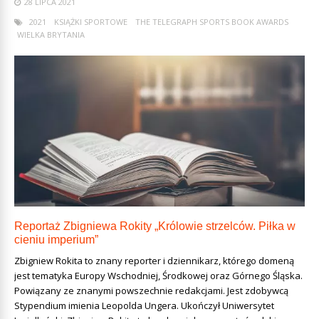
28 LIPCA 2021
2021
KSIĄŻKI SPORTOWE
THE TELEGRAPH SPORTS BOOK AWARDS
WIELKA BRYTANIA
Reportaż Zbigniewa Rokity „Królowie strzelców. Piłka w
cieniu imperium”
Zbigniew Rokita to znany reporter i dziennikarz, którego domeną
jest tematyka Europy Wschodniej, Środkowej oraz Górnego Śląska.
Powiązany ze znanymi powszechnie redakcjami. Jest zdobywcą
Stypendium imienia Leopolda Ungera. Ukończył Uniwersytet