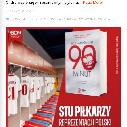
Ondra wspiął się w niesamowitym stylu na...
[Read More]
22 CZERWCA 2021
ADAM ONDRA
CIAŁO I DUSZA WSPINACZA
WYDAWNICTWO AGORA