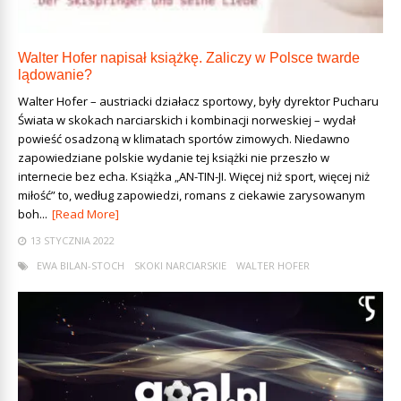
Walter Hofer napisał książkę. Zaliczy w Polsce twarde
lądowanie?
Walter Hofer – austriacki działacz sportowy, były dyrektor Pucharu
Świata w skokach narciarskich i kombinacji norweskiej – wydał
powieść osadzoną w klimatach sportów zimowych. Niedawno
zapowiedziane polskie wydanie tej książki nie przeszło w
internecie bez echa. Książka „AN-TIN-JI. Więcej niż sport, więcej niż
miłość” to, według zapowiedzi, romans z ciekawie zarysowanym
boh...
[Read More]
13 STYCZNIA 2022
EWA BILAN-STOCH
SKOKI NARCIARSKIE
WALTER HOFER