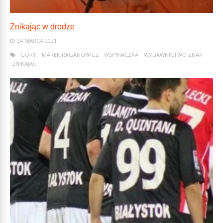
Znikając w drodze
24 MARCA 2021
GÓRY
MAREK RAGANOWICZ
WSPINACZKA
WYDAWNICTWO ZNAK
ZNIKAJĄC