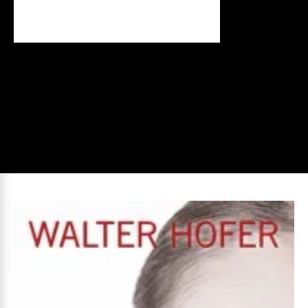
najnow
sze
informacje ze świata literatury
sportowej z Polski i ze świata |
Kompendium wiedzy o książkach
sportowych.