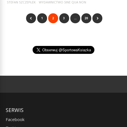
STEFAN SZCZEPŁEK
WYDAWNICTWO SINE QUA NON
1
2
3
…
20
SERWIS
Facebook