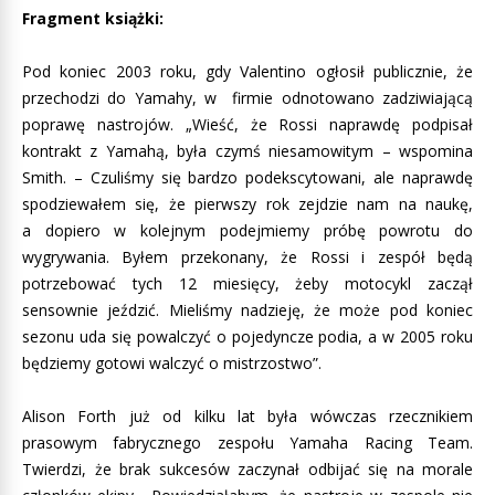
Fragment książki:
Pod koniec 2003 roku, gdy Valentino ogłosił publicznie, że
przechodzi do Yamahy, w firmie odnotowano zadziwiającą
poprawę nastrojów. „Wieść, że Rossi naprawdę podpisał
kontrakt z Yamahą, była czymś niesamowitym – wspomina
Smith. – Czuliśmy się bardzo podekscytowani, ale naprawdę
spodziewałem się, że pierwszy rok zejdzie nam na naukę,
a dopiero w kolejnym podejmiemy próbę powrotu do
wygrywania. Byłem przekonany, że Rossi i zespół będą
potrzebować tych 12 miesięcy, żeby motocykl zaczął
sensownie jeździć. Mieliśmy nadzieję, że może pod koniec
sezonu uda się powalczyć o pojedyncze podia, a w 2005 roku
będziemy gotowi walczyć o mistrzostwo”.
Alison Forth już od kilku lat była wówczas rzecznikiem
prasowym fabrycznego zespołu Yamaha Racing Team.
Twierdzi, że brak sukcesów zaczynał odbijać się na morale