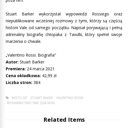
poza nim.
Stuart Barker wykorzystał wypowiedzi Rossiego oraz
niepublikowane wcześniej rozmowy z tymi, którzy są częścią
historii Vale od samego początku. Napisał porywającą i pełną
adrenaliny biografię chłopaka z Tavullii, który spełnił swoje
marzenia o chwale.
„Valentino Rossi. Biografia”
Autor:
Stuart Barker
Premiera:
24 marca 2021
Cena okładkowa:
42,99 zł
Liczba stron:
384
MOTO GP
STUART BAKER
VALENTINO ROSSI
WYDAWNICTWO SINE QUA NON
Related Items