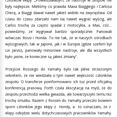
członków ekipy. „Powiedziałabym, że nastroje w zespole nie
były najlepsze. Mieliśmy co prawda Maxa Biaggiego i Carlosa
Checę, a Biaggi dawał nawet jakieś widoki na zwycięstwa. Od
czasu do czasu zdarzało nam się nawet wygrać wyścig, ale
Carlos trochę za często spadał z motocykla, a Max, cóż…
powiedzmy, że wygrywał bardzo sporadycznie. Panowali
wówczas Rossi i Honda. To nie tak, że w naszych ośrodkach
wyścigowych, tak w Japonii, jak i w Europie (gdzie szefem był
Lin Jarvis), panowały minorowe nastroje, ale dla wszystkich
było jasne, że konieczne są jakieś zmiany”.
Przejście Rossiego do Yamahy było tak pilnie strzeżonym
sekretem, że nie wiedziała o tym nawet większość członków
zespołu. O transferze poinformowano ich tuż przed oficjalną
konferencją prasową. Forth czuła ekscytację na myśl, że do
zespołu przechodzi wielka gwiazda, ale towarzyszyło temu też
trochę smutku. Razem z Rossim do Yamahy przeszło bowiem
sporo członków jego ekipy z Hondy, a to oznaczało, że z
ekipy odejdzie wielu dotychczasowych pracowników Yamahy.