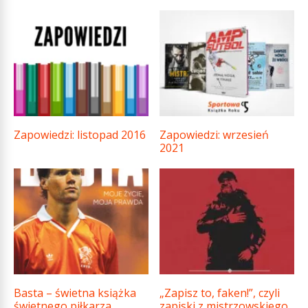
Zapowiedzi: listopad 2016
Zapowiedzi: wrzesień
2021
Basta – świetna książka
„Zapisz to, faken!”, czyli
świetnego piłkarza
zapiski z mistrzowskiego