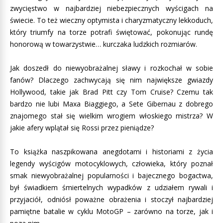
zwycięstwo w najbardziej niebezpiecznych wyścigach na
świecie. To też wieczny optymista i charyzmatyczny lekkoduch,
który triumfy na torze potrafi świętować, pokonując rundę
honorową w towarzystwie… kurczaka ludzkich rozmiarów.
Jak doszedł do niewyobrażalnej sławy i rozkochał w sobie
fanów? Dlaczego zachwycają się nim największe gwiazdy
Hollywood, takie jak Brad Pitt czy Tom Cruise? Czemu tak
bardzo nie lubi Maxa Biaggiego, a Sete Gibernau z dobrego
znajomego stał się wielkim wrogiem włoskiego mistrza? W
jakie afery wplątał się Rossi przez pieniądze?
To książka naszpikowana anegdotami i historiami z życia
legendy wyścigów motocyklowych, człowieka, który poznał
smak niewyobrażalnej popularności i bajecznego bogactwa,
był świadkiem śmiertelnych wypadków z udziałem rywali i
przyjaciół, odniósł poważne obrażenia i stoczył najbardziej
pamiętne batalie w cyklu MotoGP – zarówno na torze, jak i