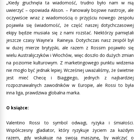
„Kiedy gruchnęła ta wiadomość, trudno było nam w nią
uwierzyć – opowiada Alison. – Panowały bojowe nastroje, ale
oczywiście wraz z wiadomością o przyjściu nowego zespołu
pojawiła się świadomość, że część naszej dotychczasowej
ekipy będzie musiała się z nami rozstać. Niektórzy pamiętali
jeszcze czasy Wayne’a Raineya. Dotychczas nasz zespół był
w dużej mierze brytyjski, ale razem z Rossim pojawiło się
wielu Australijczyków i Włochów, więc doszło do dużych zmian
na poziomie kulturowym. Z marketingowego punktu widzenia
nie mogło być jednak lepiej. Wcześniej uważaliśmy, że świetnie
jest mieć Checę i Biaggiego, jednych z najbardziej
rozpoznawalnych zawodników w Europie, ale Rossi to była
inna liga, prawdziwa globalna marka.
O książce:
Valentino Rossi to symbol odwagi, ryzyka i śmiałości.
Współczesny gladiator, który ryzykuje życiem za każdym
razem, gdy wskakuje na swoją maszynę, by walczyć o