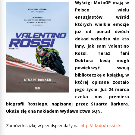
Wyścigi MotoGP mają w
Polsce wielu
entuzjastów, wśród
których wielkie emocje
już od ponad dwóch
dekad wzbudza nie kto
inny, jak sam Valentino
Rossi. Teraz fani
Doktora będą mogli
powiększyć swoją
biblioteczkę o książkę, w
której opisane zostało
jego życie. Już 24 marca
czeka nas premiera
biografii Rossiego, napisanej przez Stuarta Barkera.
Ukaże się ona nakładem Wydawnictwa SQN.
Zamów książkę w przedsprzedaży na:
http://idz.do/rossi-skr