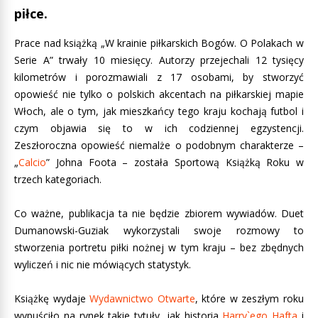
piłce.
Prace nad książką „W krainie piłkarskich Bogów. O Polakach w
Serie A” trwały 10 miesięcy. Autorzy przejechali 12 tysięcy
kilometrów i porozmawiali z 17 osobami, by stworzyć
opowieść nie tylko o polskich akcentach na piłkarskiej mapie
Włoch, ale o tym, jak mieszkańcy tego kraju kochają futbol i
czym objawia się to w ich codziennej egzystencji.
Zeszłoroczna opowieść niemalże o podobnym charakterze –
„
Calcio
” Johna Foota – została Sportową Książką Roku w
trzech kategoriach.
Co ważne, publikacja ta nie będzie zbiorem wywiadów. Duet
Dumanowski-Guziak wykorzystali swoje rozmowy to
stworzenia portretu piłki nożnej w tym kraju – bez zbędnych
wyliczeń i nic nie mówiących statystyk.
Książkę wydaje
Wydawnictwo Otwarte
, które w zeszłym roku
wypuściło na rynek takie tytuły, jak historia
Harry`ego Hafta
i