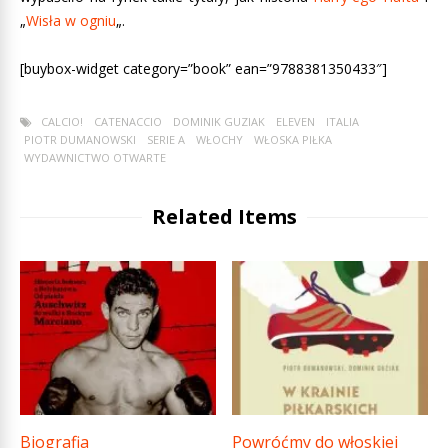
„
Wisła w ogniu
„.
[buybox-widget category=”book” ean=”9788381350433″]
CALCIO!
CATENACCIO
DOMINIK GUZIAK
ELEVEN
ITALIA
PIOTR DUMANOWSKI
SERIE A
WŁOCHY
WŁOSKA PIŁKA
WYDAWNICTWO OTWARTE
Related Items
Biografia
Powróćmy do włoskiej