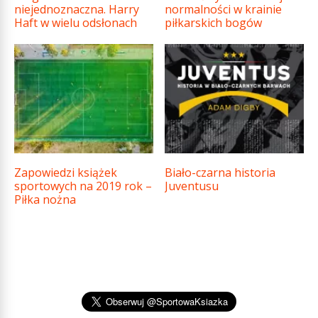
niejednoznaczna. Harry
normalności w krainie
Haft w wielu odsłonach
piłkarskich bogów
Zapowiedzi książek
Biało-czarna historia
sportowych na 2019 rok –
Juventusu
Piłka nożna