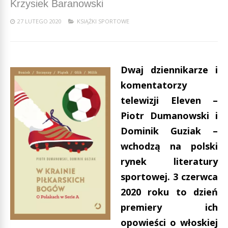
Krzysiek Baranowski
27 LUTEGO 2020
KSIĄŻKI SPORTOWE
Dwaj dziennikarze i
komentatorzy
telewizji Eleven –
Piotr Dumanowski i
Dominik Guziak –
wchodzą na polski
rynek literatury
sportowej. 3 czerwca
2020 roku to dzień
premiery ich
opowieści o włoskiej