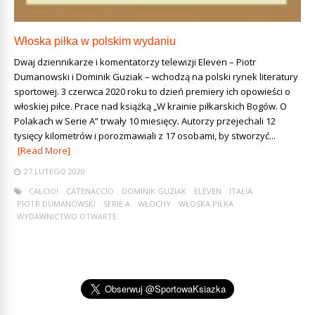
Włoska piłka w polskim wydaniu
Dwaj dziennikarze i komentatorzy telewizji Eleven – Piotr
Dumanowski i Dominik Guziak – wchodzą na polski rynek literatury
sportowej. 3 czerwca 2020 roku to dzień premiery ich opowieści o
włoskiej piłce. Prace nad książką „W krainie piłkarskich Bogów. O
Polakach w Serie A” trwały 10 miesięcy. Autorzy przejechali 12
tysięcy kilometrów i porozmawiali z 17 osobami, by stworzyć...
[Read More]
27 LUTEGO 2020
CALCIO!
CATENACCIO
DOMINIK GUZIAK
ELEVEN
ITALIA
PIOTR DUMANOWSKI
SERIE A
WŁOCHY
WŁOSKA PIŁKA
WYDAWNICTWO OTWARTE