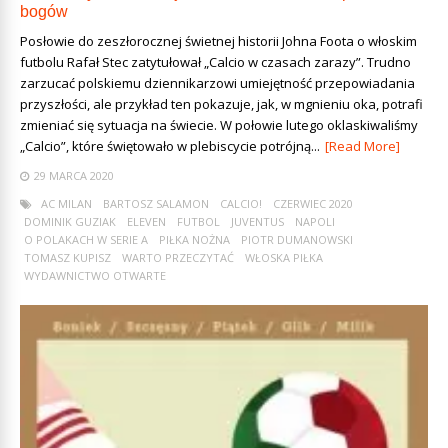
bogów
Posłowie do zeszłorocznej świetnej historii Johna Foota o włoskim
futbolu Rafał Stec zatytułował „Calcio w czasach zarazy”. Trudno
zarzucać polskiemu dziennikarzowi umiejętność przepowiadania
przyszłości, ale przykład ten pokazuje, jak, w mgnieniu oka, potrafi
zmieniać się sytuacja na świecie. W połowie lutego oklaskiwaliśmy
„Calcio”, które świętowało w plebiscycie potrójną...
[Read More]
29 MARCA 2020
AC MILAN
BARTOSZ SALAMON
CALCIO!
CZERWIEC 2020
DOMINIK GUZIAK
ELEVEN
FUTBOL
JUVENTUS
NAPOLI
O POLAKACH W SERIE A
PIŁKA NOŻNA
PIOTR DUMANOWSKI
TOMASZ KUPISZ
WARTO PRZECZYTAĆ
WŁOSKA PIŁKA
WYDAWNICTWO OTWARTE