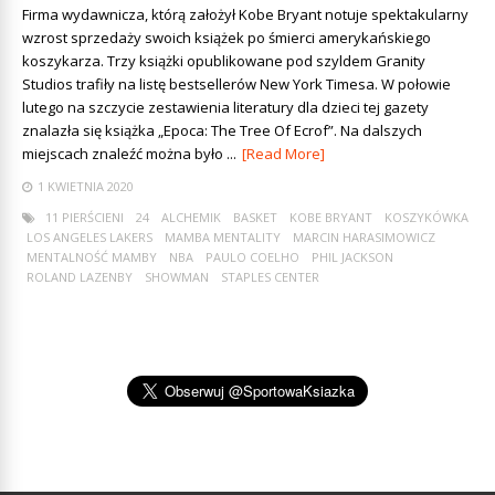
Firma wydawnicza, którą założył Kobe Bryant notuje spektakularny
wzrost sprzedaży swoich książek po śmierci amerykańskiego
koszykarza. Trzy książki opublikowane pod szyldem Granity
Studios trafiły na listę bestsellerów New York Timesa. W połowie
lutego na szczycie zestawienia literatury dla dzieci tej gazety
znalazła się książka „Epoca: The Tree Of Ecrof”. Na dalszych
miejscach znaleźć można było ...
[Read More]
1 KWIETNIA 2020
11 PIERŚCIENI
24
ALCHEMIK
BASKET
KOBE BRYANT
KOSZYKÓWKA
LOS ANGELES LAKERS
MAMBA MENTALITY
MARCIN HARASIMOWICZ
MENTALNOŚĆ MAMBY
NBA
PAULO COELHO
PHIL JACKSON
ROLAND LAZENBY
SHOWMAN
STAPLES CENTER