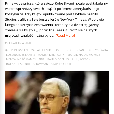
Firma wydawnicza, którą założył Kobe Bryant notuje spektakularny
wzrost sprzedaży swoich książek po śmierci amerykańskiego
koszykarza. Trzy książki opublikowane pod szyldem Granity
Studios trafiły na listę bestsellerów New York Timesa. W połowie
lutego na szczycie zestawienia literatury dla dzieci tej gazety
znalazła się książka „Epoca: The Tree Of Ecrof”. Na dalszych
miejscach znaleźć można było ...
[Read More]
1 KWIETNIA 2020
11 PIERŚCIENI
24
ALCHEMIK
BASKET
KOBE BRYANT
KOSZYKÓWKA
LOS ANGELES LAKERS
MAMBA MENTALITY
MARCIN HARASIMOWICZ
MENTALNOŚĆ MAMBY
NBA
PAULO COELHO
PHIL JACKSON
ROLAND LAZENBY
SHOWMAN
STAPLES CENTER