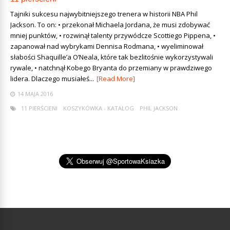
Tajniki sukcesu najwybitniejszego trenera w historii NBA Phil
Jackson. To on: • przekonał Michaela Jordana, że musi zdobywać
mniej punktów, • rozwinął talenty przywódcze Scottiego Pippena, •
zapanował nad wybrykami Dennisa Rodmana, • wyeliminował
słabości Shaquille’a O’Neala, które tak bezlitośnie wykorzystywali
rywale, • natchnął Kobego Bryanta do przemiany w prawdziwego
lidera. Dlaczego musiałeś...
[Read More]
14 MAJA 2016
11 PIERŚCIENI
KOSZYKÓWKA - KATALOG
PHIL JACKSON