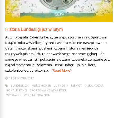
Historia Bundesligi już w lutym
Autor biografii Robert Enke. Życie wypuszczone z rąk, Sportowej
Książki Roku w Wielkiej Brytanii i w Polsce. To nie naszpikowana
datami, nazwiskami i pustymi liczbami historia niemieckich
rozgrywek piłkarskich. Ta opowieść sięga znacznie głębiej – do
samego wnętrza ligi. I pokazuje ją oczami człowieka związanego z
nią od momentu jej założenia. Heinz Höher – jako piłkarz,
szkoleniowiec, dyrektor sp...
[Read More]
11 STYCZNIA 2017
BUNDESLIGA
HEINZ HOHER
LUTY 2017
NIEMCY
PIŁKA NOŻNA
RONALD RENG
SPORTOWA KSIĄŻKA ROKU
WYDAWNICTWO SINE QUA NON