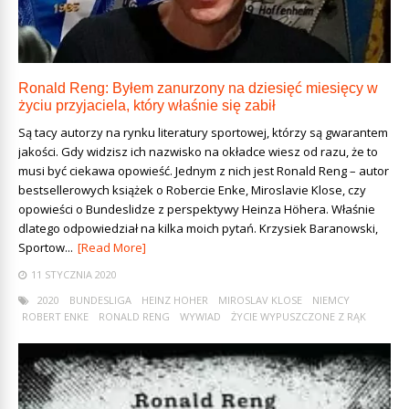
Ronald Reng: Byłem zanurzony na dziesięć miesięcy w
życiu przyjaciela, który właśnie się zabił
Są tacy autorzy na rynku literatury sportowej, którzy są gwarantem
jakości. Gdy widzisz ich nazwisko na okładce wiesz od razu, że to
musi być ciekawa opowieść. Jednym z nich jest Ronald Reng – autor
bestsellerowych książek o Robercie Enke, Miroslavie Klose, czy
opowieści o Bundeslidze z perspektywy Heinza Höhera. Właśnie
dlatego odpowiedział na kilka moich pytań. Krzysiek Baranowski,
Sportow...
[Read More]
11 STYCZNIA 2020
2020
BUNDESLIGA
HEINZ HOHER
MIROSLAV KLOSE
NIEMCY
ROBERT ENKE
RONALD RENG
WYWIAD
ŻYCIE WYPUSZCZONE Z RĄK