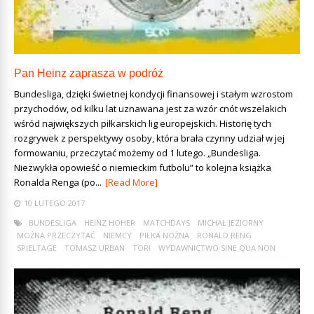
Pan Heinz zaprasza w podróż
Bundesliga, dzięki świetnej kondycji finansowej i stałym wzrostom
przychodów, od kilku lat uznawana jest za wzór cnót wszelakich
wśród największych piłkarskich lig europejskich. Historię tych
rozgrywek z perspektywy osoby, która brała czynny udział w jej
formowaniu, przeczytać możemy od 1 lutego. „Bundesliga.
Niezwykła opowieść o niemieckim futbolu” to kolejna książka
Ronalda Renga (po...
[Read More]
10 LUTEGO 2017
BUNDESLIGA
HEINZ HOHER
MATCHDAYS
MICHAŁ JEZIORNY
MOŻNA PRZECZYTAĆ
NIEMCY
PIŁKA NOŻNA
RONALD RENG
SPIELTAGE
TOMASZ URBAN
TOR!
WYDAWNICTWO SINE QUA NON