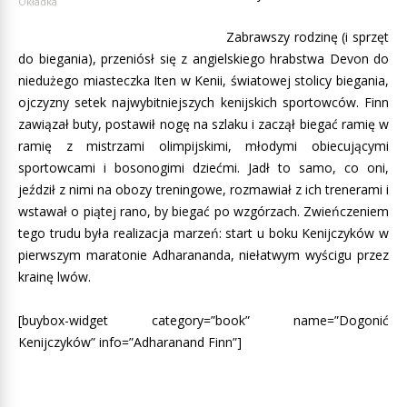
Okładka
Zabrawszy rodzinę (i sprzęt
do biegania), przeniósł się z angielskiego hrabstwa Devon do
niedużego miasteczka Iten w Kenii, światowej stolicy biegania,
ojczyzny setek najwybitniejszych kenijskich sportowców. Finn
zawiązał buty, postawił nogę na szlaku i zaczął biegać ramię w
ramię z mistrzami olimpijskimi, młodymi obiecującymi
sportowcami i bosonogimi dziećmi. Jadł to samo, co oni,
jeździł z nimi na obozy treningowe, rozmawiał z ich trenerami i
wstawał o piątej rano, by biegać po wzgórzach. Zwieńczeniem
tego trudu była realizacja marzeń: start u boku Kenijczyków w
pierwszym maratonie Adharananda, niełatwym wyścigu przez
krainę lwów.
[buybox-widget category=”book” name=”Dogonić
Kenijczyków” info=”Adharanand Finn”]