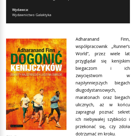
Wydawca:
Wydawnictwo Galaktyka
Adharanand Finn,
współpracownik „Runner’s
World”, przez wiele lat
przyglądał się kenijskim
biegaczom i ich
zwycięstwom w
najsłynniejszych biegach
długodystansowych,
maratonach oraz biegach
ulicznych, aż w końcu
zapragnął poznać sekret
ich niebywałej szybkości i
przekonać się, czy zdoła
dotrzymać im kroku.