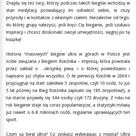
Znajdą się też tacy, którzy podczas takich biegów wchodzą w
stan medytacji pozwalający im odnaleźć siebie, w ciszy
przyrody i w kontakcie z własnym ciałem. Niezależnie od tego,
do której grupy należysz, jeśli kręci Cię bieganie, jeśli szukasz
inspiracji i chcesz doskonalić swoje umiejętności, sięgnij po tę
książkę!
Historia “masowych” biegów ultra w górach w Polsce jest
ściśle związana z Biegiem Rzeźnika – imprezą, która powstała
przez zakład o …skrzynkę piwa, i o której powiedziano i
napisano już chyba wszystko. O ile pierwszy Rzeźnik w 2004 r
przyciągnął na start zaledwie 5 zespołów, czyli 10 osób, to już
5 lat później na Bieg Rzeźnika zapisało się 185 zespołów(!), a
na starcie pojawiły się 344 osoby czyli 172 drużyny. Z roku na
rok bieganie staje się coraz popularniejsze, a statystyki mówią
już nawet o 6-8 milionach osób, regularnie uprawiających ten
sport.
Czym są biegi ultra? Co zyskasz wybiegając z miasta? Ultra