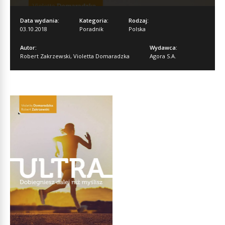
Data wydania:
Kategoria:
Rodzaj:
03.10.2018
Poradnik
Polska
Autor:
Wydawca:
Robert Zakrzewski
,
Violetta Domaradzka
Agora S.A.