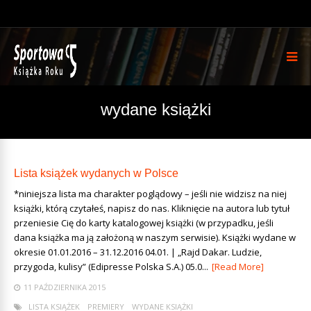
wydane książki
Lista książek wydanych w Polsce
*niniejsza lista ma charakter poglądowy – jeśli nie widzisz na niej
książki, którą czytałeś, napisz do nas. Kliknięcie na autora lub tytuł
przeniesie Cię do karty katalogowej książki (w przypadku, jeśli
dana książka ma ją założoną w naszym serwisie). Książki wydane w
okresie 01.01.2016 – 31.12.2016 04.01. | „Rajd Dakar. Ludzie,
przygoda, kulisy” (Edipresse Polska S.A.) 05.0...
[Read More]
11 PAŹDZIERNIKA 2015
LISTA KSIĄŻEK
PREMIERY
WYDANE KSIĄŻKI