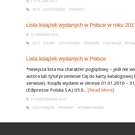
1 STYCZNIA 2017
2016
LISTA KSIĄŻEK
PREMIERY
Lista książek wydanych w Polsce w roku 201
12 GRUDNIA 2016
2017
KSIĄŻKI
LISTA KSIĄŻEK
PREMIERY
PUBLIKACJE
WYDA
Lista książek wydanych w Polsce
*niniejsza lista ma charakter poglądowy – jeśli nie wid
autora lub tytuł przeniesie Cię do karty katalogowej
serwisie). Książki wydane w okresie 01.01.2016 – 31.
(Edipresse Polska S.A.) 05.0...
[Read More]
11 PAŹDZIERNIKA 2015
LISTA KSIĄŻEK
PREMIERY
WYDANE KSIĄŻKI