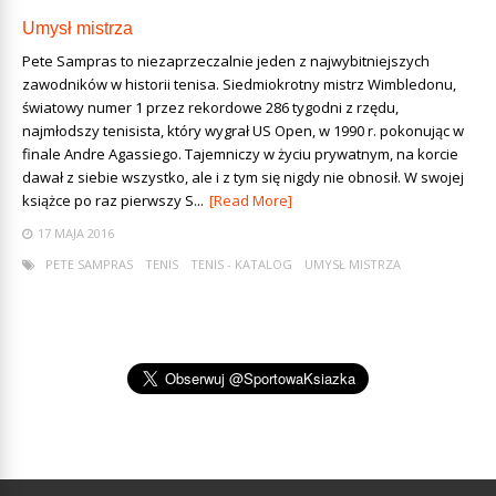
Umysł mistrza
Pete Sampras to niezaprzeczalnie jeden z najwybitniejszych
zawodników w historii tenisa. Siedmiokrotny mistrz Wimbledonu,
światowy numer 1 przez rekordowe 286 tygodni z rzędu,
najmłodszy tenisista, który wygrał US Open, w 1990 r. pokonując w
finale Andre Agassiego. Tajemniczy w życiu prywatnym, na korcie
dawał z siebie wszystko, ale i z tym się nigdy nie obnosił. W swojej
książce po raz pierwszy S...
[Read More]
17 MAJA 2016
PETE SAMPRAS
TENIS
TENIS - KATALOG
UMYSŁ MISTRZA