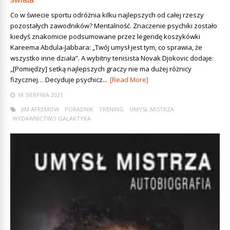
Co w świecie sportu odróżnia kilku najlepszych od całej rzeszy
pozostałych zawodników? Mentalność. Znaczenie psychiki zostało
kiedyś znakomicie podsumowane przez legendę koszykówki
Kareema Abdula-Jabbara: „Twój umysł jest tym, co sprawia, że
wszystko inne działa”. A wybitny tenisista Novak Djokovic dodaje:
„[Pomiędzy] setką najlepszych graczy nie ma dużej różnicy
fizycznej… Decyduje psychicz...
[Read More]
18 SIERPNIA 2021
JIM AFREMOW
PORADNIK
TRENING
UMYSŁ MISTRZA
WYDAWNICTWO GALAKTYKA