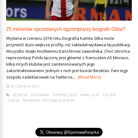
25 milionów sprzedanych egzemplarzy biografii Glika?
Wydana w czerwcu 2016 roku biografia Kamila Glika może
przynieść dużo większe profity, niż zakładał wydawca tej publikacji.
Wszystko dzięki możliwemu transferowi zawodnika. Choć obrońca
reprezentacji Polski łączony jest głównie z francuskim AS Monaco,
kilka innych klubów jest zainteresowanych jego
zakontraktowaniem. Jednym z nich jest turecki Besiktas. Fani tego
zespołu zadeklarowali na Twitterze,...
[Read More]
22 CZERWCA 2016
BESIKTAS
BIOGRAFIA
CZERWIEC 2016
KAMIL GLIK
POLSKA
TURCJA
WYDAWNICTWO SINE QUA NON