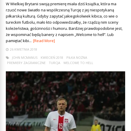
W Wielkiej Brytanii swoją premierę miała dziś książka, która ma
rzucić nowe światło na współczesną Turcję z jej niespotykaną
piłkarską kulturą. Gdyby zapytać jakiegokolwiek kibica, co wie o
tureckim futbolu, mało kto odpowiedziałby, że rządzą nim sceny
koleżeństwa, gościnności i humoru. Bardziej prawdopodobne jest,
że wspominać będą banery z napisem „Welcome to hell”. Lub
pamiętać kibi...
[Read More]
26 KWIETNIA 2018
JOHN MCMANUS
KWIECIEŃ 2018
PIŁKA NOŻNA
PREMIERY ZAGRANICZNE
TURCJA
WELCOME TO HELL