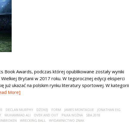
ts Book Awards, podczas której opublikowane zostały wyniki
ielkiej Brytanii w 2017 roku. W tegorocznej edycji eksperci
się już ukazać na polskim rynku literatury sportowej. W kategorii
ead More]
UR
DECLAN MURPHY
DŻOKEJ
FORM
JAMES MONTAGUE
JONATHAN EIG
T
MUHAMMAD ALI
OVER AND OUT
PIŁKA NOŻNA
SBA 2018
UNBROKEN
WRECKING BALL
WYDAWNICTWO ZNAK