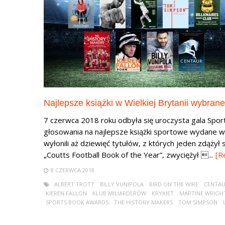
Najlepsze książki w Wielkiej Brytanii wybrane
7 czerwca 2018 roku odbyła się uroczysta gala Spor
głosowania na najlepsze książki sportowe wydane w W
wyłonili aż dziewięć tytułów, z których jeden zdążył 
„Coutts Football Book of the Year”, zwyciężył ...
[R
8 CZERWCA 2018
ALBERT TROTT
BILLY VUNIPOLA
BIRD ON THE WIRE
CENTA
KIEREN FALLON
KLUB MILIARDERÓW
KRYKIET
MARTINE WRIGH
SPORTS BOOK AWARDS
THE HISTORY MAKERS
TOM SIMPSON