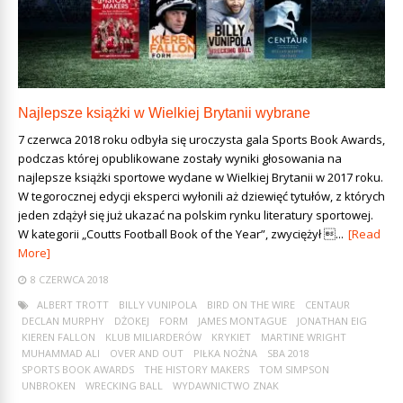
Najlepsze książki w Wielkiej Brytanii wybrane
7 czerwca 2018 roku odbyła się uroczysta gala Sports Book Awards,
podczas której opublikowane zostały wyniki głosowania na
najlepsze książki sportowe wydane w Wielkiej Brytanii w 2017 roku.
W tegorocznej edycji eksperci wyłonili aż dziewięć tytułów, z których
jeden zdążył się już ukazać na polskim rynku literatury sportowej.
W kategorii „Coutts Football Book of the Year”, zwyciężył ...
[Read
More]
8 CZERWCA 2018
ALBERT TROTT
BILLY VUNIPOLA
BIRD ON THE WIRE
CENTAUR
DECLAN MURPHY
DŻOKEJ
FORM
JAMES MONTAGUE
JONATHAN EIG
KIEREN FALLON
KLUB MILIARDERÓW
KRYKIET
MARTINE WRIGHT
MUHAMMAD ALI
OVER AND OUT
PIŁKA NOŻNA
SBA 2018
SPORTS BOOK AWARDS
THE HISTORY MAKERS
TOM SIMPSON
UNBROKEN
WRECKING BALL
WYDAWNICTWO ZNAK