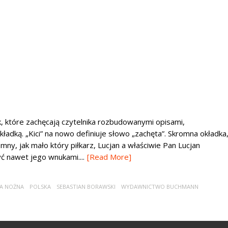
, które zachęcają czytelnika rozbudowanymi opisami,
ładką. „Kici” na nowo definiuje słowo „zachęta”. Skromna okładka
ny, jak mało który piłkarz, Lucjan a właściwie Pan Lucjan
ć nawet jego wnukami....
[Read More]
KA NOŻNA
POLSKA
SEBASTIAN BORAWSKI
WYDAWNICTWO BUCHMANN