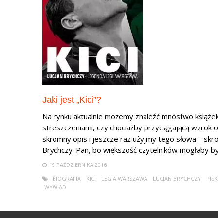
Jaki jest „Kici”?
Na rynku aktualnie możemy znaleźć mnóstwo książek
streszczeniami, czy chociażby przyciągającą wzrok ok
skromny opis i jeszcze raz użyjmy tego słowa – skrom
Brychczy. Pan, bo większość czytelników mogłaby by
19 PAŹDZIERNIKA 2016
BIOGRAFIA
KICI
LEGIA WARSZAWA
LUCJAN BRYCHCZY
PIŁ
WYWIAD