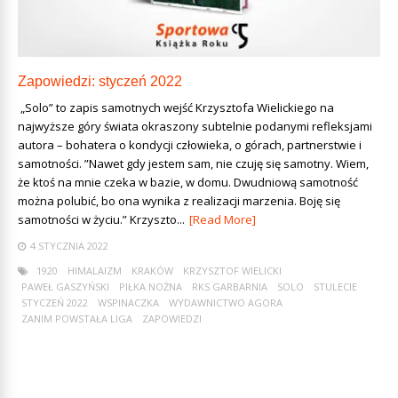
Zapowiedzi: styczeń 2022
„Solo” to zapis samotnych wejść Krzysztofa Wielickiego na
najwyższe góry świata okraszony subtelnie podanymi refleksjami
autora – bohatera o kondycji człowieka, o górach, partnerstwie i
samotności. ”Nawet gdy jestem sam, nie czuję się samotny. Wiem,
że ktoś na mnie czeka w bazie, w domu. Dwudniową samotność
można polubić, bo ona wynika z realizacji marzenia. Boję się
samotności w życiu.” Krzyszto...
[Read More]
4 STYCZNIA 2022
1920
HIMALAIZM
KRAKÓW
KRZYSZTOF WIELICKI
PAWEŁ GASZYŃSKI
PIŁKA NOŻNA
RKS GARBARNIA
SOLO
STULECIE
STYCZEŃ 2022
WSPINACZKA
WYDAWNICTWO AGORA
ZANIM POWSTAŁA LIGA
ZAPOWIEDZI