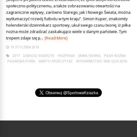
społeczno-politycznemu, a także zobrazowaniu otwartości na
zagraniczne wpływy, zarówno Starego, jak i Nowego Świata, można
wytłumaczyć rozwój futbolu w tym kraju”. Simon Kuper, znakomity
holenderski dziennikarz sportowy, ukuł swego czasu teorię, iż piłka
nożna może zdradzać zaskakująco wiele o danym państwie. Tym
tropem zdaje się p...
[Read More]
19 STYCZNIA 2018
2017
DARIUSZ WĄDRZYK
HISZPANIA
JIMMU BURNS
PIŁKA NOŻNA
PIŁKARSKA FURIA
WARTO PRZECZYTAĆ
WYDAWNICTWO SINE QUA NON