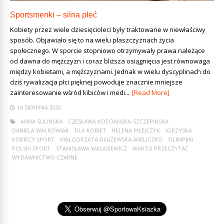
Sportsmenki – silna płeć
Kobiety przez wiele dziesięcioleci były traktowane w niewłaściwy
sposób. Objawiało się to na wielu płaszczyznach życia
społecznego. W sporcie stopniowo otrzymywały prawa należące
od dawna do mężczyzn i coraz bliższa osiągnięcia jest równowaga
między kobietami, a mężczyznami. Jednak w wielu dyscyplinach do
dziś rywalizacja płci pięknej powoduje znacznie mniejsze
zainteresowanie wśród kibiców i medi...
[Read More]
16 SIERPNIA 2020
ANNA SULIŃSKA
CZESŁAWA KOŚCIAŃSKA-SZCZEPIŃSKA
DANIELA WALKOWIAK
DLA KOBIET
HELENA PILEJCZYK
IGRZYSKA
KOBIECY SPORT
MAŁGORZATA DŁUŻEWSKA-WIELICZKO
OLIMPIJKI
POLSKI SPORT
STANISŁAWA WALASIEWICZ
WARTO PRZECZYTAĆ
WYDAWNICTWO CZARNE