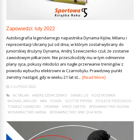
Zapowiedzi: luty 2022
Autobiografia legendarnego napastnika Dynama Kijów, Milanu i
reprezentacji Ukrainy Już od dnia, w którym został wybrany do
juniorskiej drużyny Dynama, Andrij Szewczenko czuł, że zostanie
zawodowym piłkarzem. Nie przeszkodziły mu w tym odmienne
plany ojca, pokusy młodości ani nagłe przerwanie treningów z
powodu wybuchu elektrowni w Czarnobylu. Prawdziwy punkt
zwrotny nastąpił, gdy w wieku 21 lat st...
[Read More]
2 LUTEGO 2022
AC MILAN
ANDRIJ SZEWCZENKO
DANIEL LIS
KOSZYKÓWKA
MICHAEL ARKUSH
NBA
POKER
SCOTTIE PIPPEN
STULECIE PRZESZKÓD
TOMASZ GAWĘDZKI
UKRAINA
VINCE CARTER
WYDAWNICTWO AGORA
WYDAWNICTWO ARENA
WYDAWNICTWO SINE QUA NON