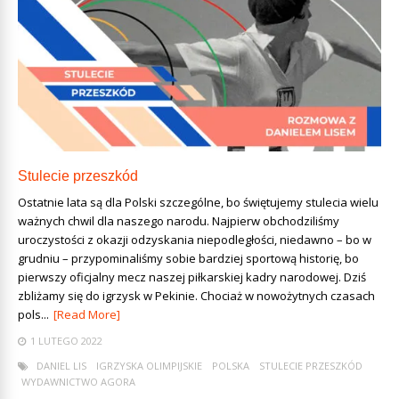
Stulecie przeszkód
Ostatnie lata są dla Polski szczególne, bo świętujemy stulecia wielu
ważnych chwil dla naszego narodu. Najpierw obchodziliśmy
uroczystości z okazji odzyskania niepodległości, niedawno – bo w
grudniu – przypominaliśmy sobie bardziej sportową historię, bo
pierwszy oficjalny mecz naszej piłkarskiej kadry narodowej. Dziś
zbliżamy się do igrzysk w Pekinie. Chociaż w nowożytnych czasach
pols...
[Read More]
1 LUTEGO 2022
DANIEL LIS
IGRZYSKA OLIMPIJSKIE
POLSKA
STULECIE PRZESZKÓD
WYDAWNICTWO AGORA