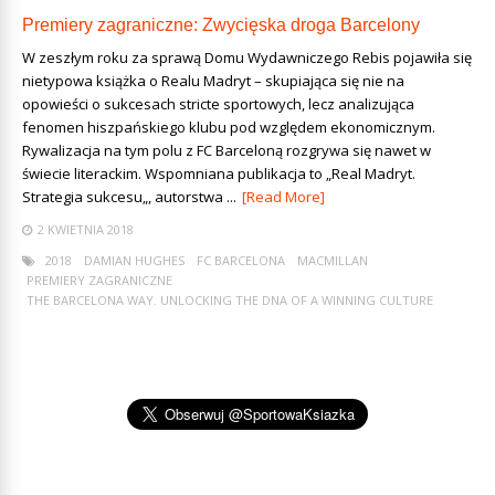
Premiery zagraniczne: Zwycięska droga Barcelony
W zeszłym roku za sprawą Domu Wydawniczego Rebis pojawiła się
nietypowa książka o Realu Madryt – skupiająca się nie na
opowieści o sukcesach stricte sportowych, lecz analizująca
fenomen hiszpańskiego klubu pod względem ekonomicznym.
Rywalizacja na tym polu z FC Barceloną rozgrywa się nawet w
świecie literackim. Wspomniana publikacja to „Real Madryt.
Strategia sukcesu„, autorstwa ...
[Read More]
2 KWIETNIA 2018
2018
DAMIAN HUGHES
FC BARCELONA
MACMILLAN
PREMIERY ZAGRANICZNE
THE BARCELONA WAY. UNLOCKING THE DNA OF A WINNING CULTURE