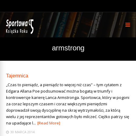
armstrong
Tajemnica
„Czas to pieniądz, a pieniądz to więcej niż czas” – tym cytatem z
Edgara Allana Poe podsumować można bogatą w triumfy i
kontrowersje karierę Lanca Armstronga. Sportowca, który w pogoni
za coraz lepszym czasem i coraz większymi pieniędzmi
doprowadził swoją dyscyplinę na skraj wytrzymałości, za którą
wielu z jej reprezentantów gotowych było milczeć. Ciężko patrzy się
na upadające l...
[Read More]
30 MARCA 2014