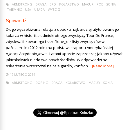
ARMSTRONG
DRAGA
EPO
KOLARSTWO
MACUR
POE
SONIA
TAJEMNIC
USA
USADA
WYŚCIG
Spowiedź
Długo wyczekiwana relacja z upadku najbardziej utytułowanego
kolarza w historii, siedmiokrotnego zwycięzcy Tour De France,
zdyskwalifikowanego i skreślonego z listy zwycięzców w
październiku 2012 roku na podstawie raportu Amerykańskiej
Agencji Antydopingowej. Latami uparcie zaprzeczał, jakoby używał
jakichkolwiek niedozwolonych środków. W odpowiedzi na
oskarżenia wrzeszczał na całe gardło, konfron...
[Read More]
17 LUTEGO 2014
ARMSTRONG
DOPING
DRAGA
KOLARSTWO
MACUR
SONIA