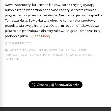
Dawni sportowcy, ku uciesze kibiców, coraz częściej wydają
autobiografie wspominając barwne kariery, a często również
pragnąc rozliczyć się z przeszłością. Nie inaczej jest w przypadku
Tomasza Hajty. Były piłkarz, a obecnie komentator sportowy
przedstawia swoją historię w „Ostatnim rozdaniu”. „Zawodowa
piłka to nie jest zabawa dla mięczaków.” Książka Tomasza Hajty,
podobnie jak w...
[Read More]
27 GRUDNIA 2020
AFERA TYTONIOWA
CEZARY KOWALSKI
POLSKA
PZPN
REPREZENTACJA
TOMASZ HAJTO
WYDAWNICTWO SINE QUA NON
WYPADEK