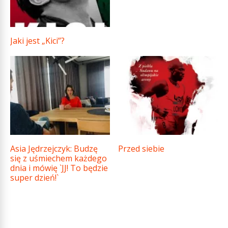
Jaki jest „Kici”?
Asia Jędrzejczyk: Budzę
Przed siebie
się z uśmiechem każdego
dnia i mówię `JJ! To będzie
super dzień!`