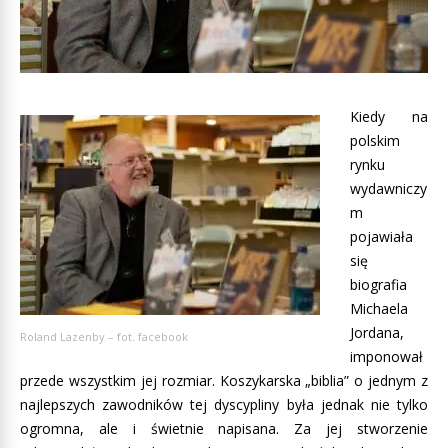
Kiedy na
polskim
rynku
wydawniczy
m
pojawiała
się
biografia
Michaela
Jordana,
Roland Lazenby – fot. facebook
imponował
przede wszystkim jej rozmiar. Koszykarska „biblia” o jednym z
najlepszych zawodników tej dyscypliny była jednak nie tylko
ogromna, ale i świetnie napisana. Za jej stworzenie