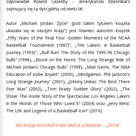
odpowiadał Roland Lazenby – amerykański dziennikarz
zajmujący się tą dyscypliną od wielu lat.
Autor „Michael Jordan. Życie” (pod takim tytułem książka
ukazała się w naszym kraju”) jest również autorem książek
„Fifty Years of the Final Four: Golden Moments of the NCAA
Basketball Tournament (1987)”, „The Lakers: A Basketball
Journey (1993)”, „Bull Run! The Story of the 1995-96 Chicago
Bulls” (1996), „Blood on the Horns: The Long Strange Ride of
Michael Jordan’s Chicago Bulls” (1998), „Mad Game, The NBA
Education of Kobe Bryant” (2000), „Mindgames: Phil Jackson’s
Long Strange Journey” (2001), „Johnny Unitas: The Best There
Ever Was” (2002), „Tom Brady: Sudden Glory” (2002), „The
Show: The Inside Story of the Spectacular Los Angeles Lakers
in the Words of Those Who Lived It” (2004) oraz „Jerry West:
The Life and Legend of a Basketball Icon” (2010).
RECENZJA BIOGRAFII MICHAELA JORDANA – „ŻYCIE”