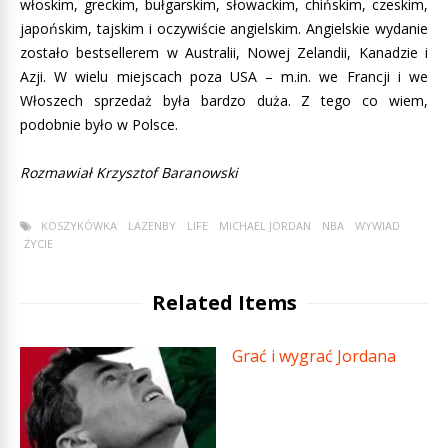
włoskim, greckim, bułgarskim, słowackim, chińskim, czeskim,
japońskim, tajskim i oczywiście angielskim. Angielskie wydanie
zostało bestsellerem w Australii, Nowej Zelandii, Kanadzie i
Azji. W wielu miejscach poza USA – m.in. we Francji i we
Włoszech sprzedaż była bardzo duża. Z tego co wiem,
podobnie było w Polsce.
Rozmawiał Krzysztof Baranowski
KOSZYKÓWKA
LAZENBY
LIFE
MICHAEL JORDAN
NBA
WYWIAD
ŻYCIE
Related Items
Grać i wygrać Jordana