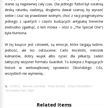
stanie są najpewniej cały czas. Dla jednego futbol był ostatnią
deską ratunku, nadzieją, drugiemu dawał szansę, by wyrazić
siebie i czuć się prawdziwie wolnym, choć z racji pragmatyzmu
jednego z upartych i często budzących antypatię trenerów
(nietrudno zgadnąć, o kim mowa – otóż o „The Special One”)
była tłumiona.
W tej książce jest człowiek, są emocje, które targają ludźmi.
Jedność, ale też odrzucenie. Carlo Ancelotti, miłośnik
kulinariów, dobry wujek albo ojciec dla piłkarzy, żaden
taktyczny wizjoner formatu Guardioli. To kolejna z frapujących
historii w wielowątkowej opowieści Okońskiego. Cóż,
wszystkich nie wymienię…
FUTBOL
MICHAŁ OKOŃSKI
PIŁKA NOŻNA
STAŁE FRAGMENTY
WYDAWNICTWO ZNAK
Related Items