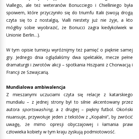
Viallego, ale też weteranów Bonucciego i Chielliniego była
spoiwem, które przyczyniło się do triumfu Italii (swoją drogą
czyta się to z nostalgią, Vialli niestety już nie żyje, a kto
mógłby sobie wyobrazić, że Bonucci zagra kiedykolwiek w
Unionie Berlin…).
W tym opisie turnieju wyróżnijmy też pamięć o pięknie samej
gry. Jednego dnia oglądaliśmy dwa spektakle, mecze pełne
dramaturgii i zwrotów akcji – spotkania Hiszpanii z Chorwacją i
Francji ze Szwajcarią.
Mundialowa ambiwalencja
Z mieszanymi uczuciami czyta się relacje z katarskiego
mundialu – z jednej strony był to silnie akcentowany przez
autora
sportswashing
, a z drugiej – piękny futbol. Okoński
niuansuje, przywołuje jeden z tekstów z „Kopalnii”, by zwrócić
uwagę, że mimo opresji obyczajowej i łamania praw
człowieka kobiety w tym kraju zyskują podmiotowość.