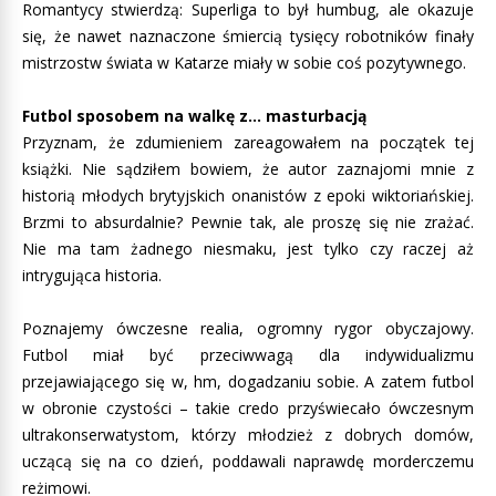
Romantycy stwierdzą: Superliga to był humbug, ale okazuje
się, że nawet naznaczone śmiercią tysięcy robotników finały
mistrzostw świata w Katarze miały w sobie coś pozytywnego.
Futbol sposobem na walkę z… masturbacją
Przyznam, że zdumieniem zareagowałem na początek tej
książki. Nie sądziłem bowiem, że autor zaznajomi mnie z
historią młodych brytyjskich onanistów z epoki wiktoriańskiej.
Brzmi to absurdalnie? Pewnie tak, ale proszę się nie zrażać.
Nie ma tam żadnego niesmaku, jest tylko czy raczej aż
intrygująca historia.
Poznajemy ówczesne realia, ogromny rygor obyczajowy.
Futbol miał być przeciwwagą dla indywidualizmu
przejawiającego się w, hm, dogadzaniu sobie. A zatem futbol
w obronie czystości – takie credo przyświecało ówczesnym
ultrakonserwatystom, którzy młodzież z dobrych domów,
uczącą się na co dzień, poddawali naprawdę morderczemu
reżimowi.