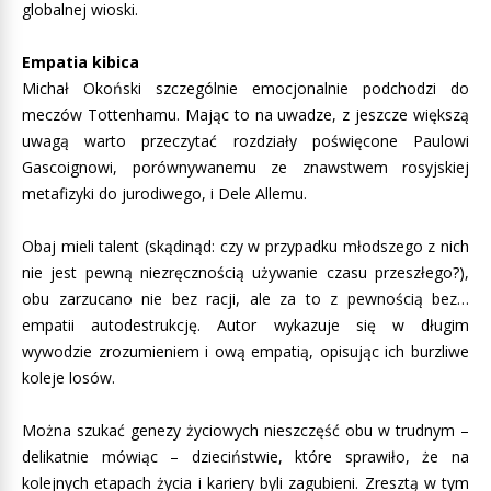
globalnej wioski.
Empatia kibica
Michał Okoński szczególnie emocjonalnie podchodzi do
meczów Tottenhamu. Mając to na uwadze, z jeszcze większą
uwagą warto przeczytać rozdziały poświęcone Paulowi
Gascoignowi, porównywanemu ze znawstwem rosyjskiej
metafizyki do jurodiwego, i Dele Allemu.
Obaj mieli talent (skądinąd: czy w przypadku młodszego z nich
nie jest pewną niezręcznością używanie czasu przeszłego?),
obu zarzucano nie bez racji, ale za to z pewnością bez…
empatii autodestrukcję. Autor wykazuje się w długim
wywodzie zrozumieniem i ową empatią, opisując ich burzliwe
koleje losów.
Można szukać genezy życiowych nieszczęść obu w trudnym –
delikatnie mówiąc – dzieciństwie, które sprawiło, że na
kolejnych etapach życia i kariery byli zagubieni. Zresztą w tym