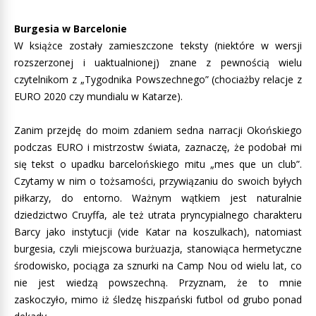
Burgesia w Barcelonie
W książce zostały zamieszczone teksty (niektóre w wersji
rozszerzonej i uaktualnionej) znane z pewnością wielu
czytelnikom z „Tygodnika Powszechnego” (chociażby relacje z
EURO 2020 czy mundialu w Katarze).
Zanim przejdę do moim zdaniem sedna narracji Okońskiego
podczas EURO i mistrzostw świata, zaznaczę, że podobał mi
się tekst o upadku barcelońskiego mitu „mes que un club”.
Czytamy w nim o tożsamości, przywiązaniu do swoich byłych
piłkarzy, do entorno. Ważnym wątkiem jest naturalnie
dziedzictwo Cruyffa, ale też utrata pryncypialnego charakteru
Barcy jako instytucji (vide Katar na koszulkach), natomiast
burgesia, czyli miejscowa burżuazja, stanowiąca hermetyczne
środowisko, pociąga za sznurki na Camp Nou od wielu lat, co
nie jest wiedzą powszechną. Przyznam, że to mnie
zaskoczyło, mimo iż śledzę hiszpański futbol od grubo ponad