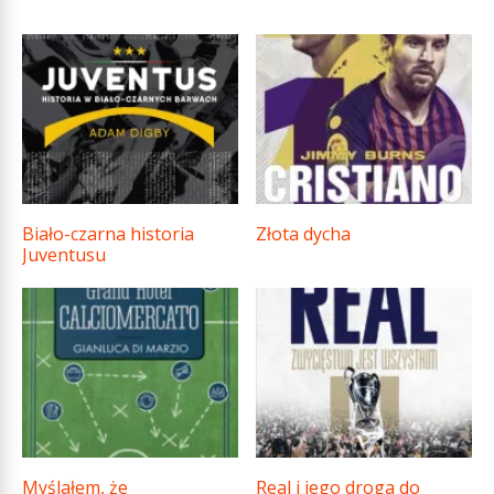
Biało-czarna historia
Złota dycha
Juventusu
Myślałem, że
Real i jego droga do