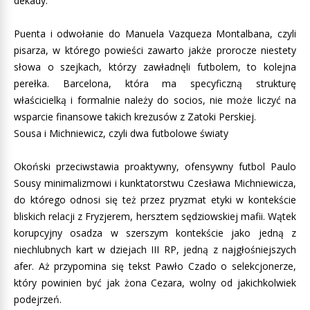
dekady.
Puenta i odwołanie do Manuela Vazqueza Montalbana, czyli
pisarza, w którego powieści zawarto jakże prorocze niestety
słowa o szejkach, którzy zawładnęli futbolem, to kolejna
perełka. Barcelona, która ma specyficzną strukturę
właścicielką i formalnie należy do socios, nie może liczyć na
wsparcie finansowe takich krezusów z Zatoki Perskiej.
Sousa i Michniewicz, czyli dwa futbolowe światy
Okoński przeciwstawia proaktywny, ofensywny futbol Paulo
Sousy minimalizmowi i kunktatorstwu Czesława Michniewicza,
do którego odnosi się też przez pryzmat etyki w kontekście
bliskich relacji z Fryzjerem, hersztem sędziowskiej mafii. Wątek
korupcyjny osadza w szerszym kontekście jako jedną z
niechlubnych kart w dziejach III RP, jedną z najgłośniejszych
afer. Aż przypomina się tekst Pawło Czado o selekcjonerze,
który powinien być jak żona Cezara, wolny od jakichkolwiek
podejrzeń.