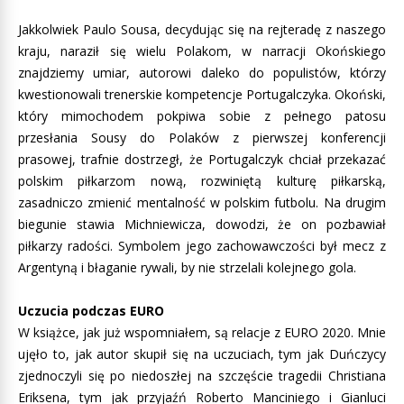
Jakkolwiek Paulo Sousa, decydując się na rejteradę z naszego
kraju, naraził się wielu Polakom, w narracji Okońskiego
znajdziemy umiar, autorowi daleko do populistów, którzy
kwestionowali trenerskie kompetencje Portugalczyka. Okoński,
który mimochodem pokpiwa sobie z pełnego patosu
przesłania Sousy do Polaków z pierwszej konferencji
prasowej, trafnie dostrzegł, że Portugalczyk chciał przekazać
polskim piłkarzom nową, rozwiniętą kulturę piłkarską,
zasadniczo zmienić mentalność w polskim futbolu. Na drugim
biegunie stawia Michniewicza, dowodzi, że on pozbawiał
piłkarzy radości. Symbolem jego zachowawczości był mecz z
Argentyną i błaganie rywali, by nie strzelali kolejnego gola.
Uczucia podczas EURO
W książce, jak już wspomniałem, są relacje z EURO 2020. Mnie
ujęło to, jak autor skupił się na uczuciach, tym jak Duńczycy
zjednoczyli się po niedoszłej na szczęście tragedii Christiana
Eriksena, tym jak przyjaźń Roberto Manciniego i Gianluci