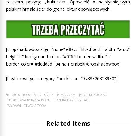
zaliczam pozycję „Kukuczka. Opowieść o najsłynniejszym
polskim himalaiście” do grona lektur obowiązkowych.
[dropshadowbox align=”none” effect=”lifted-both” width=”auto”
height=”” background_color=”#ffffff” border_width=”1″
border_color=”#dddddd” ]Anna Hombek[/dropshadowbox]
[buybox-widget category=”book” ean=”9788326823930″]
2016
BIOGRAFIA
GÓRY
HIMALAIZM
JERZY KUKUCZKA
SPORTOWA KSIĄŻKA ROKU
TRZEBA PRZECZYTAĆ
WYDAWNICTWO AGORA
Related Items