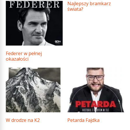
Najlepszy bramkarz
świata?
Federer w pełnej
okazałości
W drodze na K2
Petarda Fajdka