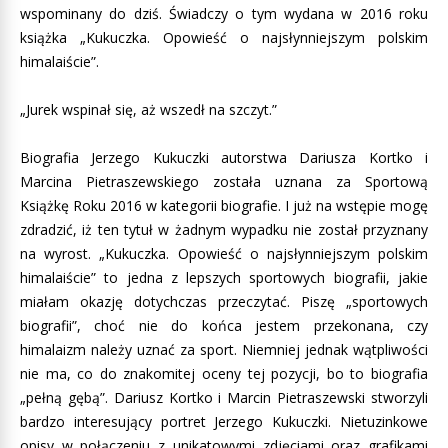
wspominany do dziś. Świadczy o tym wydana w 2016 roku
książka „Kukuczka. Opowieść o najsłynniejszym polskim
himalaiście”.
„Jurek wspinał się, aż wszedł na szczyt.”
Biografia Jerzego Kukuczki autorstwa Dariusza Kortko i
Marcina Pietraszewskiego została uznana za Sportową
Książkę Roku 2016 w kategorii biografie. I już na wstępie mogę
zdradzić, iż ten tytuł w żadnym wypadku nie został przyznany
na wyrost. „Kukuczka. Opowieść o najsłynniejszym polskim
himalaiście” to jedna z lepszych sportowych biografii, jakie
miałam okazję dotychczas przeczytać. Piszę „sportowych
biografii”, choć nie do końca jestem przekonana, czy
himalaizm należy uznać za sport. Niemniej jednak wątpliwości
nie ma, co do znakomitej oceny tej pozycji, bo to biografia
„pełną gębą”. Dariusz Kortko i Marcin Pietraszewski stworzyli
bardzo interesujący portret Jerzego Kukuczki. Nietuzinkowe
opisy w połączeniu z unikatowymi zdjęciami oraz grafikami