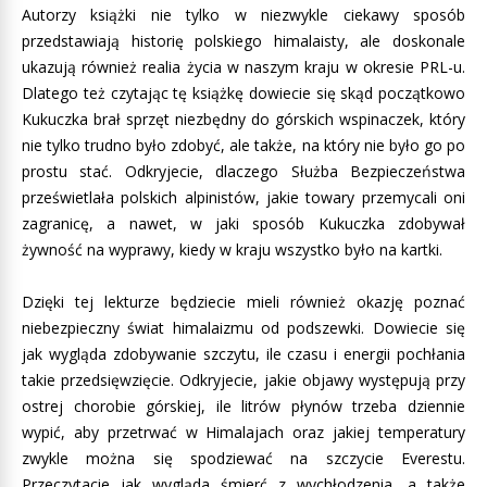
Autorzy książki nie tylko w niezwykle ciekawy sposób
przedstawiają historię polskiego himalaisty, ale doskonale
ukazują również realia życia w naszym kraju w okresie PRL-u.
Dlatego też czytając tę książkę dowiecie się skąd początkowo
Kukuczka brał sprzęt niezbędny do górskich wspinaczek, który
nie tylko trudno było zdobyć, ale także, na który nie było go po
prostu stać. Odkryjecie, dlaczego Służba Bezpieczeństwa
prześwietlała polskich alpinistów, jakie towary przemycali oni
zagranicę, a nawet, w jaki sposób Kukuczka zdobywał
żywność na wyprawy, kiedy w kraju wszystko było na kartki.
Dzięki tej lekturze będziecie mieli również okazję poznać
niebezpieczny świat himalaizmu od podszewki. Dowiecie się
jak wygląda zdobywanie szczytu, ile czasu i energii pochłania
takie przedsięwzięcie. Odkryjecie, jakie objawy występują przy
ostrej chorobie górskiej, ile litrów płynów trzeba dziennie
wypić, aby przetrwać w Himalajach oraz jakiej temperatury
zwykle można się spodziewać na szczycie Everestu.
Przeczytacie jak wygląda śmierć z wychłodzenia, a także