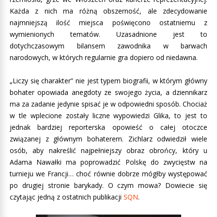
Każda z nich ma różną obszerność, ale zdecydowanie
najmniejszą ilość miejsca poświęcono ostatniemu z
wymienionych tematów. Uzasadnione jest to
dotychczasowym bilansem zawodnika w barwach
narodowych, w których regularnie gra dopiero od niedawna.
„Liczy się charakter” nie jest typem biografii, w którym główny
bohater opowiada anegdoty ze swojego życia, a dziennikarz
ma za zadanie jedynie spisać je w odpowiedni sposób. Chociaż
w tle wplecione zostały liczne wypowiedzi Glika, to jest to
jednak bardziej reporterska opowieść o całej otoczce
związanej z głównym bohaterem. Zichlarz odwiedził wiele
osób, aby nakreślić najpełniejszy obraz obrońcy, który u
Adama Nawałki ma poprowadzić Polskę do zwycięstw na
turnieju we Francji… choć równie dobrze mógłby występować
po drugiej stronie barykady. O czym mowa? Dowiecie się
czytając jedną z ostatnich publikacji
SQN
.