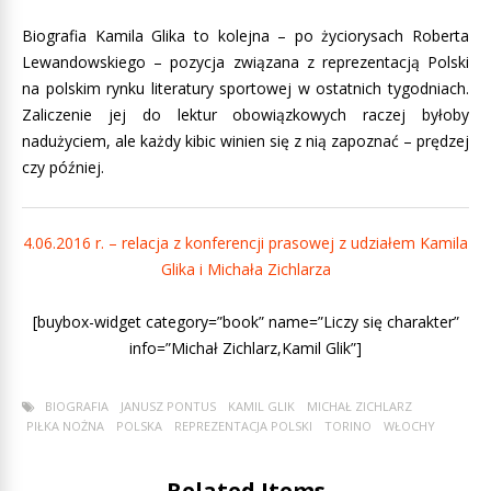
Biografia Kamila Glika to kolejna – po życiorysach Roberta
Lewandowskiego – pozycja związana z reprezentacją Polski
na polskim rynku literatury sportowej w ostatnich tygodniach.
Zaliczenie jej do lektur obowiązkowych raczej byłoby
nadużyciem, ale każdy kibic winien się z nią zapoznać – prędzej
czy później.
4.06.2016 r. – relacja z konferencji prasowej z udziałem Kamila
Glika i Michała Zichlarza
[buybox-widget category=”book” name=”Liczy się charakter”
info=”Michał Zichlarz,Kamil Glik”]
BIOGRAFIA
JANUSZ PONTUS
KAMIL GLIK
MICHAŁ ZICHLARZ
PIŁKA NOŻNA
POLSKA
REPREZENTACJA POLSKI
TORINO
WŁOCHY
Related Items