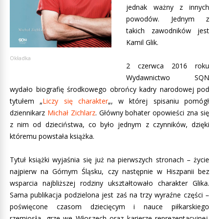
jednak ważny z innych
powodów. Jednym z
takich zawodników jest
Kamil Glik.
Okładka
2 czerwca 2016 roku
Wydawnictwo SQN
wydało biografię środkowego obrońcy kadry narodowej pod
tytułem „
Liczy się charakter
„, w której spisaniu pomógł
dziennikarz
Michał Zichlarz
. Główny bohater opowieści zna się
z nim od dzieciństwa, co było jednym z czynników, dzięki
któremu powstała książka.
Tytuł książki wyjaśnia się już na pierwszych stronach – życie
najpierw na Górnym Śląsku, czy następnie w Hiszpanii bez
wsparcia najbliższej rodziny ukształtowało charakter Glika.
Sama publikacja podzielona jest zaś na trzy wyraźne części –
poświęcone czasom dziecięcym i nauce piłkarskiego
rzemiosła, grze we Włoszech oraz karierze reprezentacyjnej.