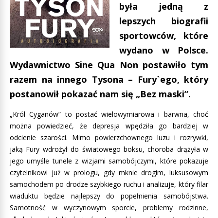
była jedną z
lepszych biografii
sportowców, które
wydano w Polsce.
Wydawnictwo Sine Qua Non postawiło tym
razem na innego Tysona – Fury`ego, który
postanowił pokazać nam się „Bez maski”.
„Król Cyganów” to postać wielowymiarowa i barwna, choć
można powiedzieć, że depresja wpędziła go bardziej w
odcienie szarości. Mimo powierzchownego luzu i rozrywki,
jaką Fury wdrożył do światowego boksu, choroba drążyła w
jego umyśle tunele z wizjami samobójczymi, które pokazuje
czytelnikowi już w prologu, gdy mknie drogim, luksusowym
samochodem po drodze szybkiego ruchu i analizuje, który filar
wiaduktu będzie najlepszy do popełnienia samobójstwa.
Samotność w wyczynowym sporcie, problemy rodzinne,