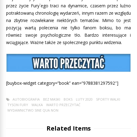
przez życie Fury`ego traci na dynamice, czasem przez luźno
potraktowaną chronologię wydarzeń, innym razem ze względu
na zbytnie rozwlekanie niektórych tematów. Mimo to jest
pozycją wartą polecenia nie tylko fanom boksu, bo ma
również swoje psychologiczne tło. Bardzo interesujące i
wciągające. Ważne także ze społecznego punktu widzenia.
[buybox-widget category=”book” ean=”9788381297592″]
AUTOBIOGRAFIA
BEZ MASKI
BOKS
LUTY 2020
SPORTY WALKI
TYSON FURY
WALKA
WARTO PRZECZYTAĆ
WYDAWNICTWO SINE QUA NON
Related Items