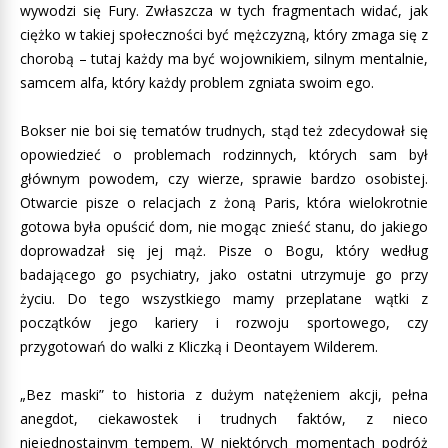
wywodzi się Fury. Zwłaszcza w tych fragmentach widać, jak
ciężko w takiej społeczności być mężczyzną, który zmaga się z
chorobą – tutaj każdy ma być wojownikiem, silnym mentalnie,
samcem alfa, który każdy problem zgniata swoim ego.
Bokser nie boi się tematów trudnych, stąd też zdecydował się
opowiedzieć o problemach rodzinnych, których sam był
głównym powodem, czy wierze, sprawie bardzo osobistej.
Otwarcie pisze o relacjach z żoną Paris, która wielokrotnie
gotowa była opuścić dom, nie mogąc znieść stanu, do jakiego
doprowadzał się jej mąż. Pisze o Bogu, który według
badającego go psychiatry, jako ostatni utrzymuje go przy
życiu. Do tego wszystkiego mamy przeplatane wątki z
początków jego kariery i rozwoju sportowego, czy
przygotowań do walki z Kliczką i Deontayem Wilderem.
„Bez maski” to historia z dużym natężeniem akcji, pełna
anegdot, ciekawostek i trudnych faktów, z nieco
niejednostajnym tempem. W niektórych momentach podróż