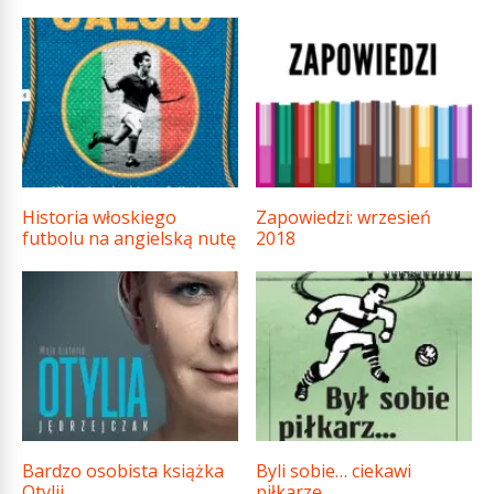
Historia włoskiego
Zapowiedzi: wrzesień
futbolu na angielską nutę
2018
Bardzo osobista książka
Byli sobie… ciekawi
Otylii
piłkarze