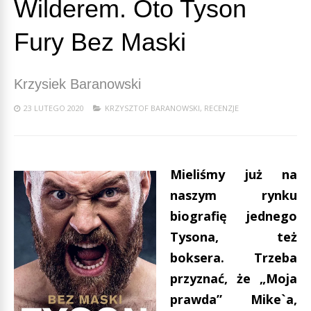
Wilderem. Oto Tyson
Fury Bez Maski
Krzysiek Baranowski
23 LUTEGO 2020
KRZYSZTOF BARANOWSKI
,
RECENZJE
Mieliśmy już na
naszym rynku
biografię jednego
Tysona, też
boksera. Trzeba
przyznać, że „Moja
prawda” Mike`a,