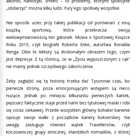
alkohol, narkotyki, śmierć – to problemy, którymi spokojnie
„obdarzyć” można kilku ludzi. Fury`ego spotkały wszystkie.
Nie sposób uciec przy takiej publikacji od porównań z inną
książką sportową, która przekracza swoją
wielowymiarowością ten gatunek. Mowa o Sportowej Książce
Roku 2015, czyli biografii Roberta Enke, autortwa Ronalda
Renga. Obie te lektury są doskonałym obrazem tego, czym
jest depresja. Z tą różnicą, że w „Życiu wypuszczonym z rąk”
nie mamy jednak szczęśliwego zakończenia.
Żeby zagłębić się tę historię trzeba dać Tysonowi czas, bo
pierwsze strony, poza emocjonującym wstępem są nieco
nużące. Jednak po minięciu kilkunastu pierwszych kartek,
pięściarz faktycznie staje przed nami bez tytułowej maski i robi
się coraz ciekawiej. Przede wszystkim główny bohater barwnie
opisuje swoje walki z początków kariery bokserskiej. Na
uwagę zasługuje również wątek Travellersów, czyli
koczowniczej grupy etnicznej, irlandzkich nomadów, z której