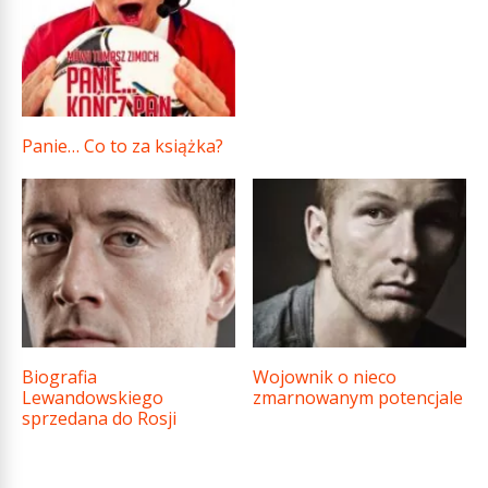
Panie… Co to za książka?
Biografia
Wojownik o nieco
Lewandowskiego
zmarnowanym potencjale
sprzedana do Rosji