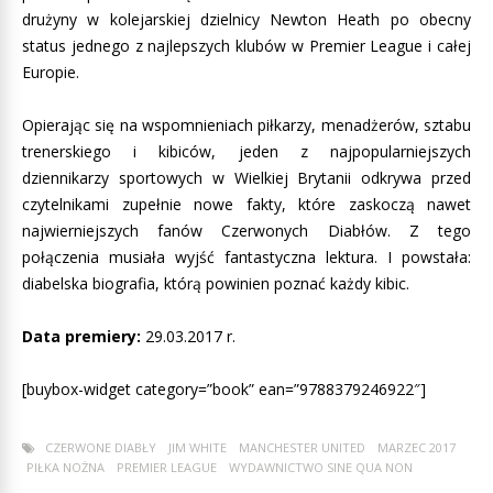
drużyny w kolejarskiej dzielnicy Newton Heath po obecny
status jednego z najlepszych klubów w Premier League i całej
Europie.
Opierając się na wspomnieniach piłkarzy, menadżerów, sztabu
trenerskiego i kibiców, jeden z najpopularniejszych
dziennikarzy sportowych w Wielkiej Brytanii odkrywa przed
czytelnikami zupełnie nowe fakty, które zaskoczą nawet
najwierniejszych fanów Czerwonych Diabłów. Z tego
połączenia musiała wyjść fantastyczna lektura. I powstała:
diabelska biografia, którą powinien poznać każdy kibic.
Data premiery:
29.03.2017 r.
[buybox-widget category=”book” ean=”9788379246922″]
CZERWONE DIABŁY
JIM WHITE
MANCHESTER UNITED
MARZEC 2017
PIŁKA NOŻNA
PREMIER LEAGUE
WYDAWNICTWO SINE QUA NON