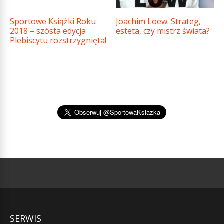
Sportowe Książki Roku
Joachim Loew. Strateg,
2018 – szósta edycja
esteta, czy mistrz świata?
Plebiscytu rozstrzygnięta!
SERWIS