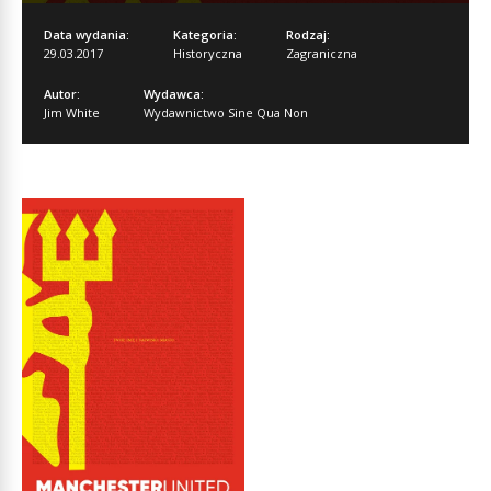
Data wydania:
Kategoria:
Rodzaj:
29.03.2017
Historyczna
Zagraniczna
Autor:
Wydawca:
Jim White
Wydawnictwo Sine Qua Non