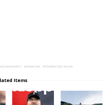
ASZ MACKIEWICZ
WSPINACZKA
WYDAWNICTWO AGORA
lated Items