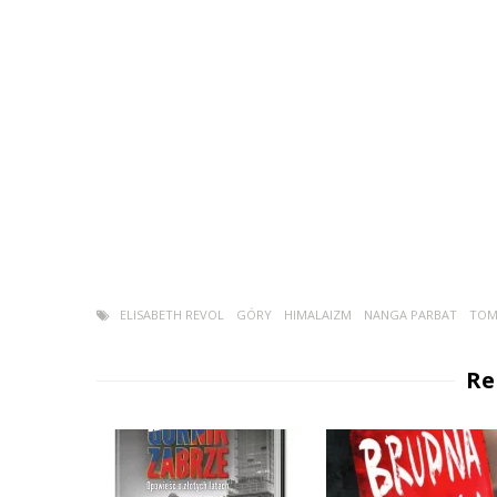
ELISABETH REVOL
GÓRY
HIMALAIZM
NANGA PARBAT
TOM
Re