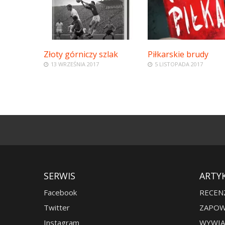
Złoty górniczy szlak
Piłkarskie brudy
13 WRZEŚNIA 2017
5 LISTOPADA 2017
SERWIS
ARTY
Facebook
RECEN
Twitter
ZAPOW
Instagram
WYWIA