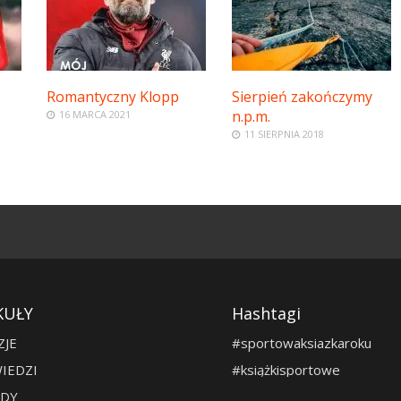
Romantyczny Klopp
Sierpień zakończymy
n.p.m.
16 MARCA 2021
11 SIERPNIA 2018
KUŁY
Hashtagi
ZJE
#sportowaksiazkaroku
IEDZI
#książkisportowe
DY