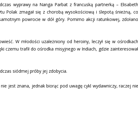
odczas wyprawy na Nanga Parbat z francuską partnerką – Elisabet
zytu Polak zmagał się z chorobą wysokościową i ślepotą śnieżną, c
 samotnym powrocie w dół góry. Pomimo akcji ratunkowej, zdołan
wieść. W młodości uzależniony od heroiny, leczył się w ośrodkac
ki czemu trafił do ośrodka misyjnego w Indiach, gdzie zainteresowa
dczas siódmej próby jej zdobycia.
i nie jest znana, jednak biorąc pod uwagę cykl wydawniczy, raczej ni