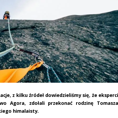
je, z kilku źródeł dowiedzieliśmy się, że eksperc
two Agora, zdołali przekonać rodzinę Tomasz
kiego himalaisty.