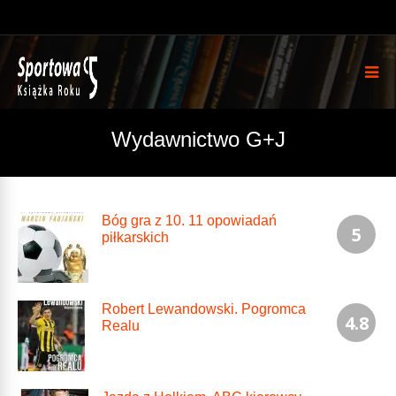
Wydawnictwo G+J
Bóg gra z 10. 11 opowiadań
5
piłkarskich
Robert Lewandowski. Pogromca
4.8
Realu