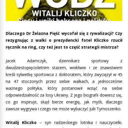
Dlaczego Dr Żelazna Pięść wycofał się z rywalizacji? Czy
rezygnując z walki o prezydencki fotel Kliczko rzucił
ręcznik na ring, czy też jest to część strategii mistrza?
Jacek Adamczyk, dziennikarz sportowy z
dwudziestopięcioletnim stażem, wnikliwie i ze znawstwem
kreśli sylwetkę sportowca z doktoratem, który zwyciężył w 45
na 47 stoczonych przez siebie walkach, a jednocześnie
ważnego polityka, który postanowił wziąć na siebie
odpowiedzialność za losy Ukrainy. Z jego biografii dowiesz się,
co go inspiruje, skąd bierze energię, jak myśli, dlaczego
zawsze wygrywa i czego nie może wybaczyć Julii Tymoszenko.
Witalij Kliczko
– syn radzieckiego lotnika i nauczycielki.