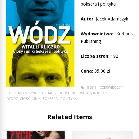
boksera i polityka”
Autor:
Jacek Adamczyk
Wydawnictwo:
Kurhaus
Publishing
Liczba stron:
192
Cena:
35,00 zł
BOKS
CZERWIEC 2014
JACEK ADAMCZYK
KURHAUS PUBLISHING
WITALIJ KLICZKO
WÓDZ. CIOSY I UNIKI BOKSERA I POLITYKA
Related Items