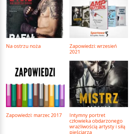
Na ostrzu noża
Zapowiedzi: wrzesień
2021
Zapowiedzi: marzec 2017
Intymny portret
człowieka obdarzonego
wrażliwością artysty i siłą
pięściarza