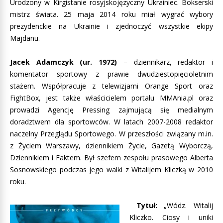
Urodzony w Kirgistanie rosyjskojęzyczny Ukrainiec. Bokserski
mistrz świata. 25 maja 2014 roku miał wygrać wybory
prezydenckie na Ukrainie i zjednoczyć wszystkie ekipy
Majdanu.
Jacek Adamczyk (ur. 1972)
– dziennikarz, redaktor i
komentator sportowy z prawie dwudziestopięcioletnim
stażem. Współpracuje z telewizjami Orange Sport oraz
FightBox, jest także właścicielem portalu MMAnia.pl oraz
prowadzi Agencję Pressing zajmującą się medialnym
doradztwem dla sportowców. W latach 2007-2008 redaktor
naczelny Przeglądu Sportowego. W przeszłości związany m.in.
z Życiem Warszawy, dziennikiem Życie, Gazetą Wyborczą,
Dziennikiem i Faktem. Był szefem zespołu prasowego Alberta
Sosnowskiego podczas jego walki z Witalijem Kliczką w 2010
roku.
Tytuł:
„Wódz. Witalij
Kliczko. Ciosy i uniki