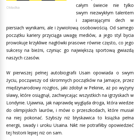
całym świecie nie tylko
Okładka
swym niezwykłym talentem
i zapierającymi dech w
piersiach wynikami, ale i żywiołową osobowością. Od samego
początku kariery przyciąga uwagę mediów, a jego styl bycia
prowokuje krzykliwe nagłówki prasowe równie często, co jego
sukcesy na bieżni, czyniąc go największą sportową gwiazdą
naszych czasów.
W pierwszej pełnej autobiografii Usain opowiada o swym
życiu, począwszy od skromnych początków na Jamajce, przez
międzynarodowy rozgłos, jaki zdobył w Pekinie, aż po wyżyny
sławy, które osiągnął, zachwycając wszystkich na igrzyskach w
Londynie. Ujawnia, jak naprawdę wygląda droga, która wiedzie
do olimpijskich laurów, i mówi o przeszkodach, które musiał
na niej pokonać. Szybszy niż błyskawica to książka pełna
energii, swady i uroku Usaina. Nikt nie potrafiłby opowiedzieć
tej historii lepiej niż on sam.