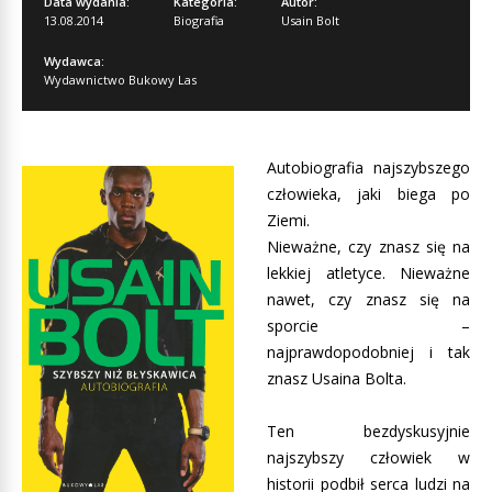
Data wydania:
Kategoria:
Autor:
13.08.2014
Biografia
Usain Bolt
Wydawca:
Wydawnictwo Bukowy Las
Autobiografia najszybszego
człowieka, jaki biega po
Ziemi.
Nieważne, czy znasz się na
lekkiej atletyce. Nieważne
nawet, czy znasz się na
sporcie –
najprawdopodobniej i tak
znasz Usaina Bolta.
Ten bezdyskusyjnie
najszybszy człowiek w
historii podbił serca ludzi na