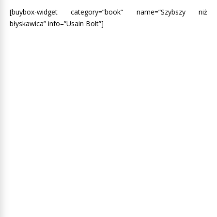
[buybox-widget category=”book” name=”Szybszy niż
błyskawica” info=”Usain Bolt”]