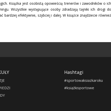
ugich. Książka jest osobistą opowieścią trenerów i zawodników o ic
ningu. Wszystkie występujące osoby zdradzają tajniki ich drogi d
ać bardziej efektywnie, szybciej i dalej. W książce znajdziecie równie
KUŁY
Hashtagi
ZJE
#sportowaksiazkaroku
IEDZI
#książkisportowe
DY