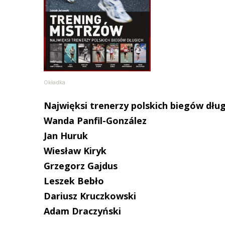
Okładka
Najwięksi trenerzy polskich biegów dług
Wanda Panfil-González
Jan Huruk
Wiesław Kiryk
Grzegorz Gajdus
Leszek Bebło
Dariusz Kruczkowski
Adam Draczyński