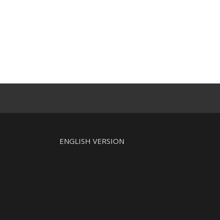
h
o
ż
ENGLISH VERSION