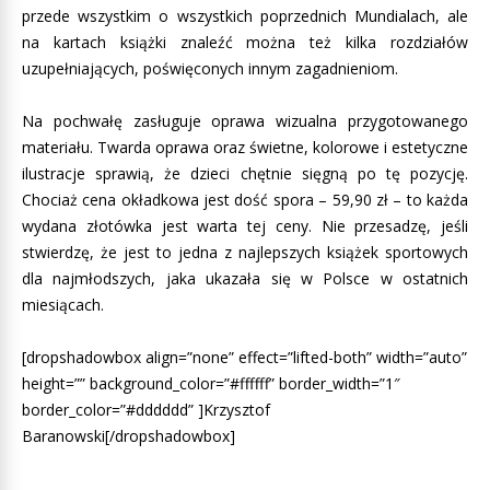
przede wszystkim o wszystkich poprzednich Mundialach, ale
na kartach książki znaleźć można też kilka rozdziałów
uzupełniających, poświęconych innym zagadnieniom.
Na pochwałę zasługuje oprawa wizualna przygotowanego
materiału. Twarda oprawa oraz świetne, kolorowe i estetyczne
ilustracje sprawią, że dzieci chętnie sięgną po tę pozycję.
Chociaż cena okładkowa jest dość spora – 59,90 zł – to każda
wydana złotówka jest warta tej ceny. Nie przesadzę, jeśli
stwierdzę, że jest to jedna z najlepszych książek sportowych
dla najmłodszych, jaka ukazała się w Polsce w ostatnich
miesiącach.
[dropshadowbox align=”none” effect=”lifted-both” width=”auto”
height=”” background_color=”#ffffff” border_width=”1″
border_color=”#dddddd” ]Krzysztof
Baranowski[/dropshadowbox]