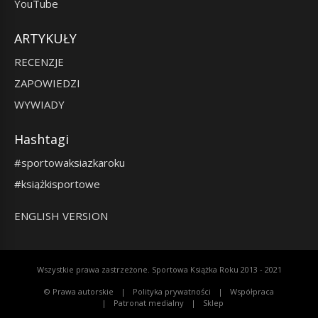
YouTube
ARTYKUŁY
RECENZJE
ZAPOWIEDZI
WYWIADY
Hashtagi
#sportowaksiazkaroku
#książkisportowe
ENGLISH VERSION
Wszystkie prawa zastrzeżone. Sportowa Książka Roku 2013 - 2021
© Prawa autorskie
Polityka prywatności
Współpraca
Patronat medialny
Sklep